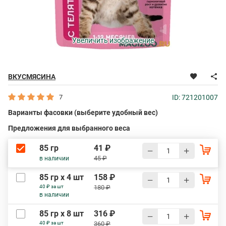
Увеличить изображение
ВКУСМЯСИНА
7
ID: 721201007
Варианты фасовки (выберите удобный вес)
Предложения для выбранного веса
85 гр
41 ₽
45 ₽
в наличии
85 гр х 4 шт
158 ₽
40 ₽ за шт
180 ₽
в наличии
85 гр х 8 шт
316 ₽
40 ₽ за шт
360 ₽