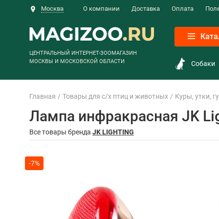
Москва
О компании
Доставка
Оплата
Пол
Ката
ЦЕНТРАЛЬНЫЙ ИНТЕРНЕТ-ЗООМАГАЗИН
МОСКВЫ И МОСКОВСКОЙ ОБЛАСТИ
Собаки
Главная
Товары для с/х птиц и животных
Куры, утки, г
Лампа инфракрасная JK Lig
Все товары бренда
JK LIGHTING
-7%