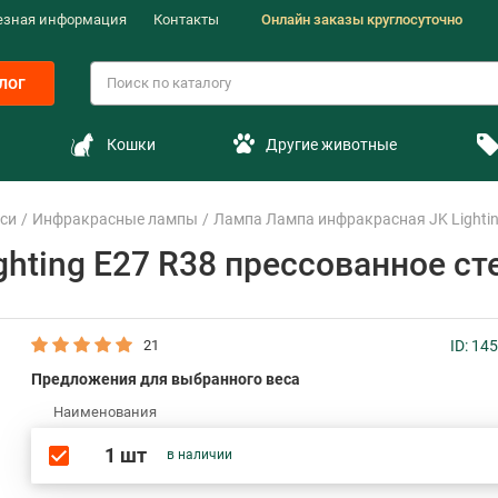
езная информация
Контакты
Онлайн заказы круглосуточно
лог
Кошки
Другие животные
уси
Инфракрасные лампы
Лампа Лампа инфракрасная JK Lighting
hting E27 R38 прессованное сте
21
ID: 14
Предложения для выбранного веса
Наименования
1 шт
в наличии