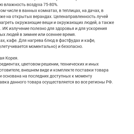
ю влажность воздуха 75-80%.
м числе в ванных комнатах, в теплицах, на дачах, в
аже на открытых верандах. Целенаправленность лучей
нагреть окружающие вещи и окружающих людей, а также
 ИК излучение полезно для здоровья и для ускорения
ых людей в зимнее или осеннее время.
ах, кафе. Для нагрева блюд в фастфудах и кафе,
улетучивается моментально) и безопасно.
ая Корея.
редиентах, цветовом решении, технических и иных
готовителе, внешнем виде и комплекте поставки товара
и основана на последних доступных к моменту
авка данного товара осуществляется во все регионы РФ.