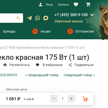
Вход
Заказы
+7 (495) 500-9-100
Обратный звонок
Бренды
Акции
Оптовикам
 E27 R38 прессованное стекло красная 175 Вт (1 шт)
кло красная 175 Вт (1 шт)
Распечатать
В избранное
Поделиться
предыдущий
товар
следующий
товар
5325-000ПЗ
Обычная цена
1 061 ₽
1 135 ₽