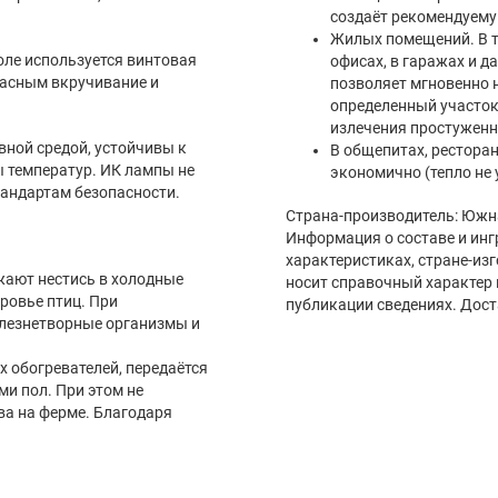
создаёт рекомендуему
Жилых помещений. В то
оле используется винтовая
офисах, в гаражах и д
пасным вкручивание и
позволяет мгновенно 
определенный участок.
излечения простуженн
ной средой, устойчивы к
В общепитах, ресторан
 температур. ИК лампы не
экономично (тепло не 
тандартам безопасности.
Страна-производитель: Южн
Информация о составе и инг
характеристиках, стране-из
жают нестись в холодные
носит справочный характер 
ровье птиц. При
публикации сведениях. Дост
лезнетворные организмы и
 обогревателей, передаётся
и пол. При этом не
ва на ферме. Благодаря