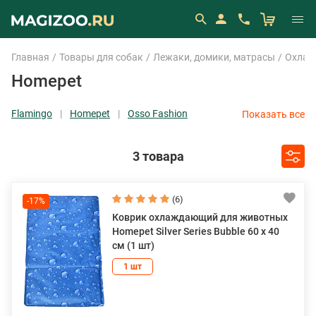
Главная
Товары для собак
Лежаки, домики, матрасы
Охлаж
Homepet
Flamingo
Homepet
Osso Fashion
Показать все
3 товара
(6)
-17%
Коврик охлаждающий для животных
Homepet Silver Series Bubble 60 х 40
см (1 шт)
1 шт