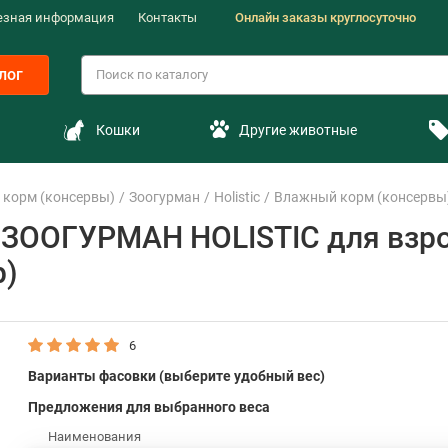
езная информация
Контакты
Онлайн заказы круглосуточно
лог
Кошки
Другие животные
корм (консервы)
Зоогурман
Holistic
Влажный корм (консервы)
ЗООГУРМАН HOLISTIC для взро
р)
6
Варианты фасовки (выберите удобный вес)
Предложения для выбранного веса
Наименования