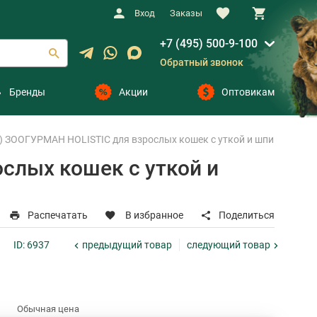
Вход
Заказы
+7 (495) 500-9-100
Обратный звонок
Бренды
Акции
Оптовикам
 ЗООГУРМАН HOLISTIC для взрослых кошек с уткой и шпинатом лам
слых кошек с уткой и
Распечатать
В избранное
Поделиться
предыдущий
товар
следующий
товар
ID: 6937
Обычная цена