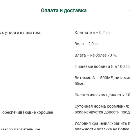
Оплата и доставка
 с уткой и шпинатом.
Клетчатка – 0,2 гр
Зола – 2,0 гр
Влага – не более 70 %.
Пищевые добавки (на 100 гр)
Витамин A – 500МЕ, витамин 
55мг.
Энергетическая ценность: 10
.
Суточная норма кормления: 
рекомендуется довести прод
ы, обеспечивающие хорошее
Условия хранения: хранить п
влажности воздуха не более
 масло растительное,