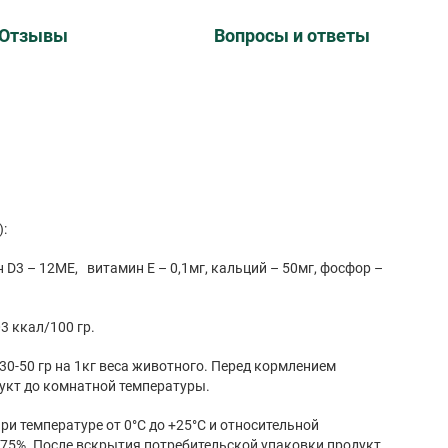
Отзывы
Вопросы и ответы
:
D3 – 12МЕ, витамин Е – 0,1мг, кальций – 50мг, фосфор –
3 ккал/100 гр.
30-50 гр на 1кг веса животного. Перед кормлением
укт до комнатной температуры.
ри температуре от 0°C до +25°C и относительной
 75%. После вскрытия потребительской упаковки продукт