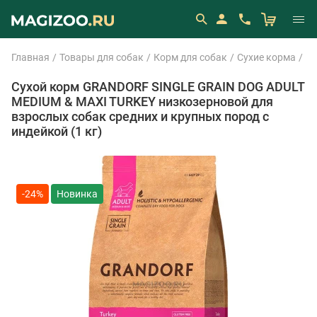
Главная
Товары для собак
Корм для собак
Сухие корма
Gr
Сухой корм GRANDORF SINGLE GRAIN DOG ADULT
MEDIUM & MAXI TURKEY низкозерновой для
взрослых собак средних и крупных пород с
индейкой (1 кг)
-24%