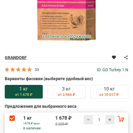
Увеличить изображение
GRANDORF
33
ID: GD Turkey 1 N
Варианты фасовки (выберите удобный вес)
1 кг
3 кг
10 кг
от 1 678 ₽
от 3 966 ₽
от 10 017 ₽
Предложения для выбранного веса
1 кг
1 678 ₽
1678 ₽ за кг
2 220 ₽
в наличии