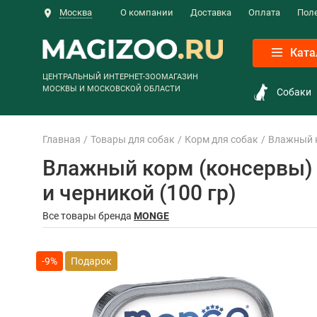
Москва
О компании
Доставка
Оплата
Пол
Ката
ЦЕНТРАЛЬНЫЙ ИНТЕРНЕТ-ЗООМАГАЗИН
МОСКВЫ И МОСКОВСКОЙ ОБЛАСТИ
Собаки
Главная
Товары для собак
Корм для собак
Влажный 
Влажный корм (консервы) 
и черникой (100 гр)
Все товары бренда
MONGE
-9%