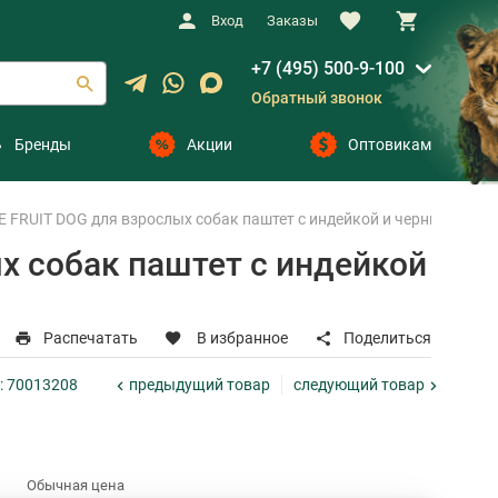
Вход
Заказы
+7 (495) 500-9-100
Обратный звонок
Бренды
Акции
Оптовикам
FRUIT DOG для взрослых собак паштет с индейкой и черникой (100
 собак паштет с индейкой
Распечатать
В избранное
Поделиться
предыдущий
товар
следующий
товар
D: 70013208
Обычная цена