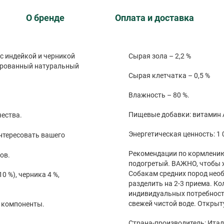
О бренде
Оплата и доставка
с индейкой и черникой
Сырая зола – 2,2 %
сированный натуральный
Сырая клетчатка – 0,5 %
Влажность – 80 %.
Пищевые добавки: витамин А
чества.
Энергетическая ценность: 1 
нтересовать вашего
Рекомендации по кормлению
ов.
подогретый. ВАЖНО, чтобы ж
Собакам средних пород необ
0 %), черника 4 %,
разделить на 2-3 приема. К
индивидуальных потребностей
свежей чистой воде. Открыт
е компоненты.
Страна-производитель: Итал