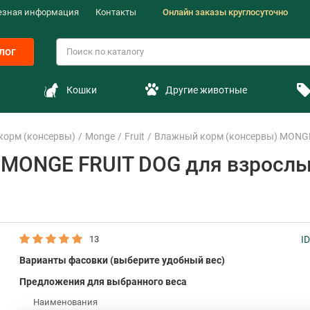
езная информация
Контакты
Онлайн заказы круглосуточно
лог
Кошки
Другие животные
корм (консервы)
Monge
Fruit
Влажный корм (консервы) MONGE 
MONGE FRUIT DOG для взрослых
13
I
Варианты фасовки (выберите удобный вес)
Предложения для выбранного веса
Наименования