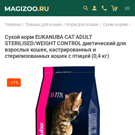
Главная
Товары для кошек
Корм для кошек
Сухие корма
E
Сухой корм EUKANUBA CAT ADULT
STERILISED/WEIGHT CONTROL диетический для
взрослых кошек, кастрированных и
стерилизованных кошек с птицей (0,4 кг)
-11%