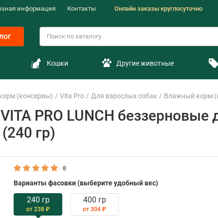
езная информация
Контакты
Онлайн заказы круглосуточно
лог
Кошки
Другие животные
корм (консервы)
Vita Pro
Для взрослых собак
Влажный корм (к
VITA PRO LUNCH беззерновые д
(240 гр)
8
Варианты фасовки (выберите удобный вес)
240 гр
400 гр
от 238 ₽
от 304 ₽