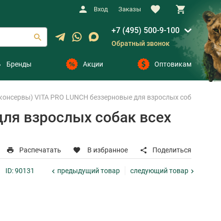
Вход
Заказы
+7 (495) 500-9-100
Обратный звонок
Бренды
Акции
Оптовикам
онсервы) VITA PRO LUNCH беззерновые для взрослых собак всех пор
ля взрослых собак всех
Распечатать
В избранное
Поделиться
предыдущий
товар
следующий
товар
ID: 90131