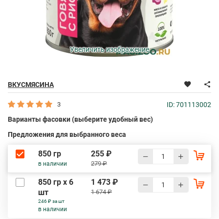
Увеличить изображение
ВКУСМЯСИНА
3
ID: 701113002
Варианты фасовки (выберите удобный вес)
Предложения для выбранного веса
850 гр
255 ₽
279 ₽
в наличии
850 гр х 6
1 473 ₽
шт
1 674 ₽
246 ₽ за шт
в наличии