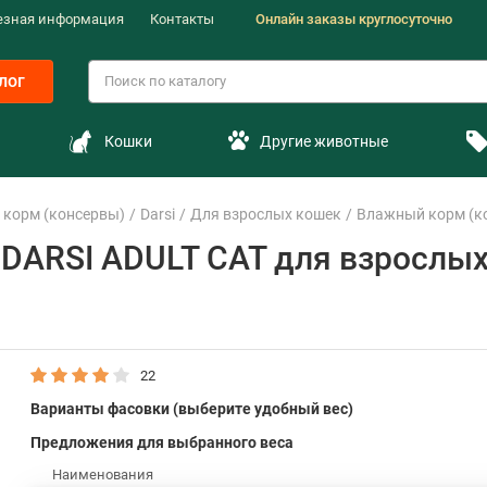
езная информация
Контакты
Онлайн заказы круглосуточно
лог
Кошки
Другие животные
корм (консервы)
Darsi
Для взрослых кошек
Влажный корм (ко
DARSI ADULT CAT для взрослых 
22
Варианты фасовки (выберите удобный вес)
Предложения для выбранного веса
Наименования