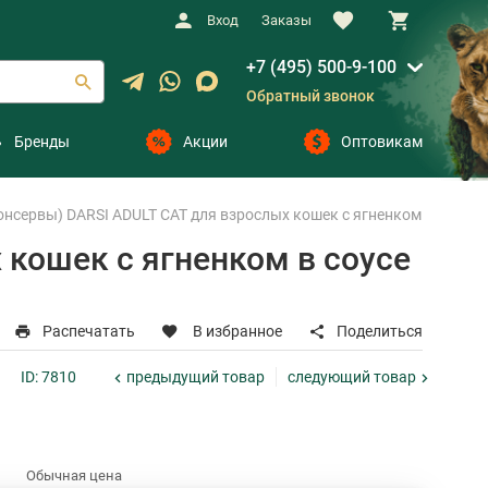
Вход
Заказы
+7 (495) 500-9-100
Обратный звонок
Бренды
Акции
Оптовикам
нсервы) DARSI ADULT CAT для взрослых кошек с ягненком в соусе па
кошек с ягненком в соусе
Распечатать
В избранное
Поделиться
предыдущий
товар
следующий
товар
ID: 7810
Обычная цена