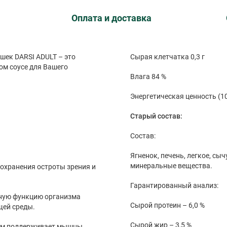
Оплата и доставка
ек DARSI ADULT – это
Сырая клетчатка 0,3 г
ом соусе для Вашего
Влага 84 %
Энергетическая ценность (100
Старый состав:
Состав:
Ягненок, печень, легкое, сыч
минеральные вещества.
сохранения остроты зрения и
Гарантированный анализ:
ную функцию организма
Сырой протеин – 6,0 %
щей среды.
Сырой жир – 3,5 %
ом поддерживает мышцы.