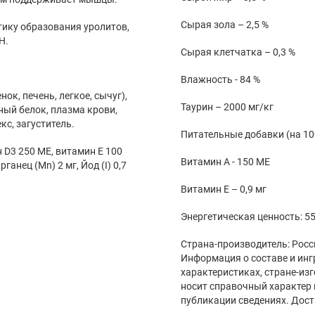
Сырая зола – 2,5 %
ику образования уролитов,
Н.
Сырая клетчатка – 0,3 %
Влажность - 84 %
ок, печень, легкое, сычуг),
Таурин – 2000 мг/кг
ный белок, плазма крови,
с, загуститель.
Питательные добавки (на 100
 D3 250 МЕ, витамин Е 100
Витамин А - 150 ME
рганец (Mn) 2 мг, Йод (I) 0,7
Витамин Е – 0,9 мг
Энергетическая ценность: 55
Страна-производитель: Росс
Информация о составе и инг
характеристиках, стране-из
носит справочный характер 
публикации сведениях. Дост