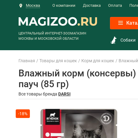
Москва
О компании
Доставка
Оплата
Пол
Ката
ЦЕНТРАЛЬНЫЙ ИНТЕРНЕТ-ЗООМАГАЗИН
МОСКВЫ И МОСКОВСКОЙ ОБЛАСТИ
Собаки
Главная
Товары для кошек
Корм для кошек
Влажный 
Влажный корм (консервы) 
пауч (85 гр)
Все товары бренда
DARSI
-18%