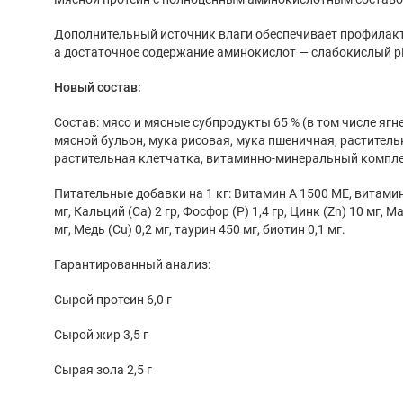
Дополнительный источник влаги обеспечивает профилакт
а достаточное содержание аминокислот — слабокислый р
Новый состав:
Состав: мясо и мясные субпродукты 65 % (в том числе ягнен
мясной бульон, мука рисовая, мука пшеничная, раститель
растительная клетчатка, витаминно-минеральный комплек
Питательные добавки на 1 кг: Витамин А 1500 МЕ, витамин
мг, Кальций (Ca) 2 гр, Фосфор (P) 1,4 гр, Цинк (Zn) 10 мг, Mа
мг, Медь (Cu) 0,2 мг, таурин 450 мг, биотин 0,1 мг.
Гарантированный анализ:
Сырой протеин 6,0 г
Сырой жир 3,5 г
Сырая зола 2,5 г