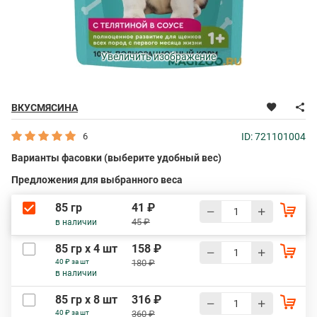
Увеличить изображение
ВКУСМЯСИНА
6
ID: 721101004
Варианты фасовки (выберите удобный вес)
Предложения для выбранного веса
85 гр
41 ₽
45 ₽
в наличии
85 гр х 4 шт
158 ₽
40 ₽ за шт
180 ₽
в наличии
85 гр х 8 шт
316 ₽
40 ₽ за шт
360 ₽