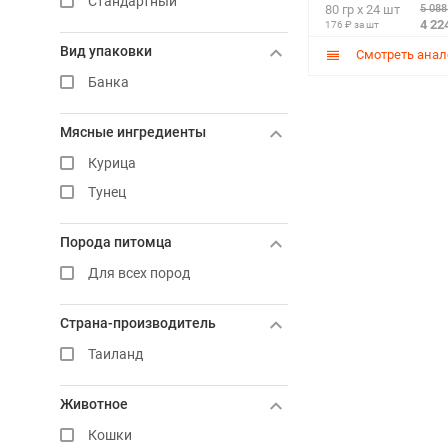
Стандартный
5 088
80 гр х 24 шт
4 22
176 ₽ за шт
Вид упаковки
Смотреть анал
Банка
Мясные ингредиенты
Курица
Тунец
Порода питомца
Для всех пород
Страна-производитель
Таиланд
Животное
Кошки