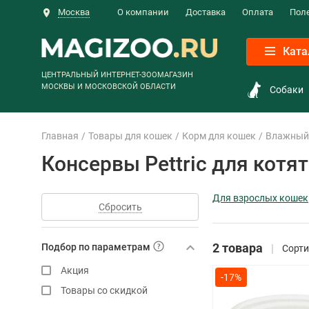
Москва
О компании
Доставка
Оплата
Пол
Ката
ЦЕНТРАЛЬНЫЙ ИНТЕРНЕТ-ЗООМАГАЗИН
МОСКВЫ И МОСКОВСКОЙ ОБЛАСТИ
Собаки
Главная
Товары для кошек
Корм для кошек
Влажный 
Консервы Pettric для котят
Для взрослых кошек
Сбросить
2 товара
Подбор по параметрам
Сорти
Акция
-17%
Товары со скидкой