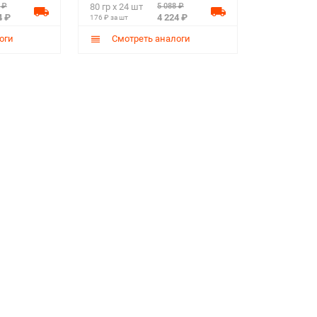
 ₽
5 088 ₽
80 гр х 24 шт
4 ₽
4 224 ₽
176 ₽ за шт
оги
Смотреть аналоги