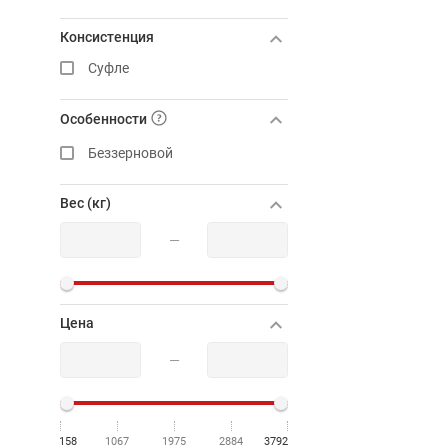
Консистенция
Суфле
Особенности
Беззерновой
Вес (кг)
—
Цена
—
158
1067
1975
2884
3792