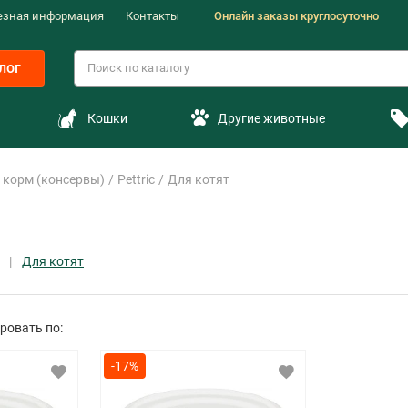
езная информация
Контакты
Онлайн заказы круглосуточно
лог
Кошки
Другие животные
корм (консервы)
Pettric
Для котят
Для котят
ровать по:
-17%