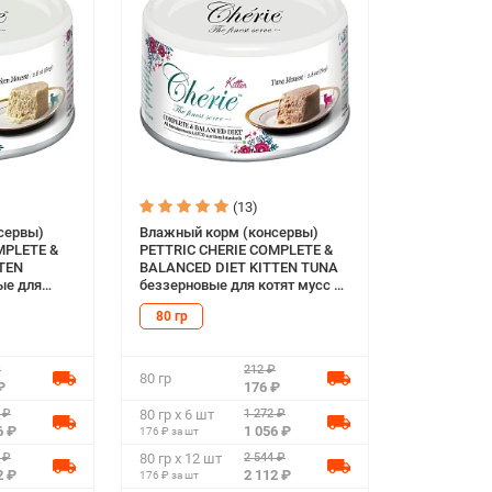
(13)
сервы)
Влажный корм (консервы)
MPLETE &
PETTRIC CHERIE COMPLETE &
TEN
BALANCED DIET KITTEN TUNA
ые для
беззерновые для котят мусс с
 (80 гр)
тунцом (80 гр)
80 гр
₽
212 ₽
80 гр
₽
176 ₽
 ₽
1 272 ₽
80 гр х 6 шт
6 ₽
1 056 ₽
176 ₽ за шт
 ₽
2 544 ₽
80 гр х 12 шт
2 ₽
2 112 ₽
176 ₽ за шт