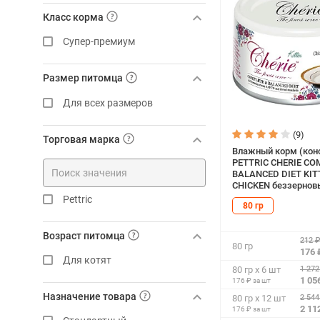
Класс корма
Супер-премиум
Размер питомца
Для всех размеров
(9)
Торговая марка
Влажный корм (кон
PETTRIC CHERIE CO
BALANCED DIET KIT
CHICKEN беззернов
котят мусс с курицей
Pettric
80 гр
Возраст питомца
212 
80 гр
176 
Для котят
1 272
80 гр х 6 шт
1 05
176 ₽ за шт
Назначение товара
2 544
80 гр х 12 шт
2 11
176 ₽ за шт