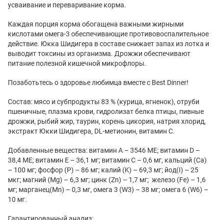
усваивание и переваривание корма.
Каждая порция корма обогащена важными жирными
кислотами омега-3 обеспечивающие противовоспалительное
действие. Юкка Шидигера в составе снижает запах из лотка и
выводит токсины из организма. Дрожжи обеспечивают
питание полезной кишечной микрофлоры.
Позаботьтесь о здоровье любимца вместе с Best Dinner!
Состав: мясо и субпродукты 83 % (курица, ягненок), отруби
пшеничные, плазма крови, гидролизат белка птицы, пивные
дрожжи, рыбий жир, таурин, корень цикория, натрия хлорид,
экстракт Юкки Шидигера, DL-метионин, витамин С.
Добавленные вещества: витамин A – 3546 МЕ; витамин D –
38,4 МЕ; витамин Е – 36,1 мг; витамин С – 0,6 мг, кальций (Ca)
– 100 мг; фосфор (P) – 86 мг; калий (K) – 69,3 мг; йод(I) – 25
мкг; магний (Mg) – 6,3 мг; цинк (Zn) – 1,7 мг; железо (Fe) – 1,6
мг; марганец(Mn) – 0,3 мг, омега 3 (W3) – 38 мг; омега 6 (W6) –
10 мг.
Гарантированный анализ: