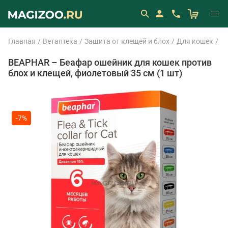
Главная
Ветаптека
Защита от клещей и блох
Для кошек
Ош
BEAPHAR – Беафар ошейник для кошек против
блох и клещей, фиолетовый 35 см (1 шт)
-7%