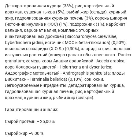
Дегидратированная курица (33%), рис, картофельный
крахмал, сушеная тыква (5%), рыбий жир (сельди), куриный
жир, гидролизованная куриная печень (3%), корень цикория
(источник инулина и ФОС) (1%), подорожник (1%), карбонат
кальция, карбонат калия, комплекс отборных
инактивированных дрожжей (Saccharomyces cerevisiae,
Cyberlindnera jadinii, источник МОС и бета-глюканов) (0,50%),
ксилоолигосахариды (X.O.S.) (0,30%), хлорид натрия, порошок
из сушеных растений (кожура граната обыкновенного - Punica
granatum; камедь коры Акации аравийской - Acacia arabica;
кора Холарены пушистой - Holarrhena antidysenterica;
Андрографис метельчатый - Andrographis paniculata; плоды
Бибхитаки - Terminalia bellerica) (0,10%), сок юкки.
Легкоусвояемые ингредиенты: дегидратированная курица,
гидролизованная куриная печень, рис, картофельный
крахмал, куриный жир, рыбий жир (сельди).
Гарантированный анализ:
Сырой протеин – 25,00 %
Сырой жир –9,00 %