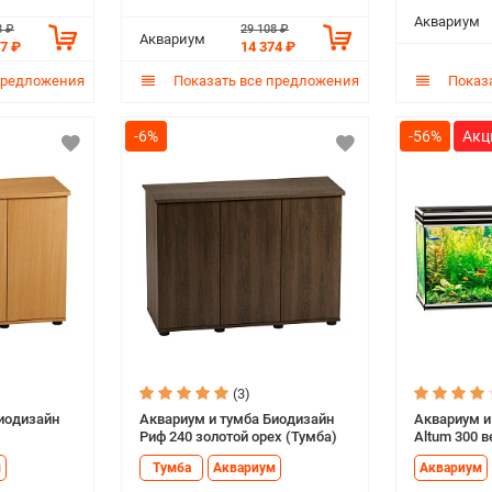
Аквариум
8 ₽
29 108 ₽
Аквариум
67 ₽
14 374 ₽
предложения
Показать все предложения
Показа
-6%
-56%
(3)
иодизайн
Аквариум и тумба Биодизайн
Аквариум и
Риф 240 золотой орех (Тумба)
Altum 300 в
м
Тумба
Аквариум
Аквариум