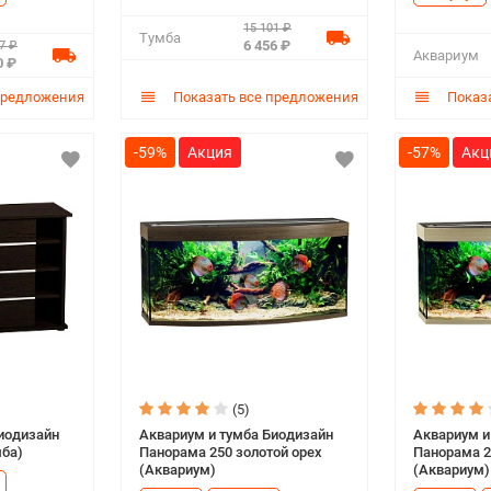
15 101 ₽
Тумба
6 456 ₽
7 ₽
Аквариум
0 ₽
предложения
Показать все предложения
Показа
-59%
-57%
(5)
иодизайн
Аквариум и тумба Биодизайн
Аквариум и
мба)
Панорама 250 золотой орех
Панорама 2
(Аквариум)
(Аквариум)