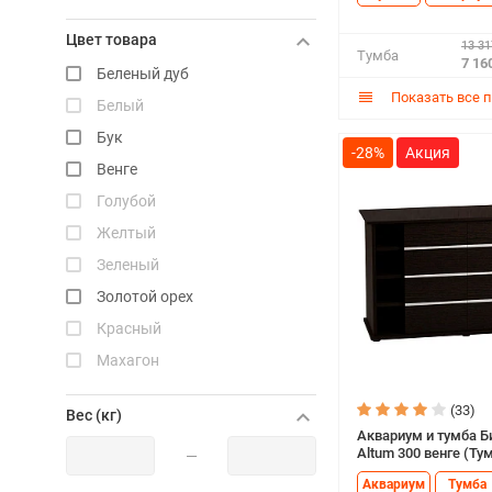
Цвет товара
13 31
Тумба
7 16
Беленый дуб
Показать все 
Белый
Бук
-28%
Венге
Голубой
Желтый
Зеленый
Золотой орех
Красный
Махагон
Оранжевый
(33)
Вес (кг)
Орех
Аквариум и тумба Б
Altum 300 венге (Ту
Розовый
—
Аквариум
Тумба
Серебро