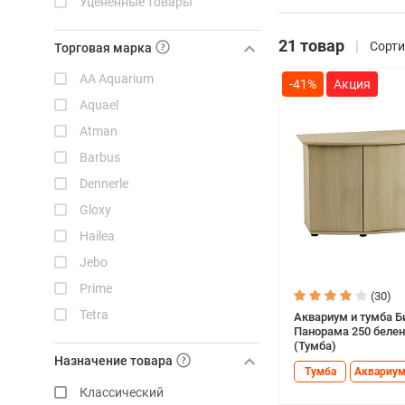
Уцененные товары
21 товар
Сорти
Торговая марка
AA Aquarium
-41%
Aquael
Atman
Barbus
Dennerle
Gloxy
Hailea
Jebo
Prime
(30)
Tetra
Аквариум и тумба Б
Панорама 250 белен
Аква Лого
(Тумба)
Назначение товара
Биодизайн
Тумба
Аквариу
Классический
СМ