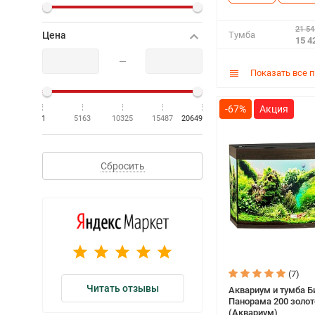
Серый
21 54
Цена
Тумба
Синий
15 4
Черный
—
Показать все 
Ясень шимо
-67%
1
5163
10325
15487
20649
Сбросить
(7)
Читать отзывы
Аквариум и тумба Б
Панорама 200 золот
(Аквариум)