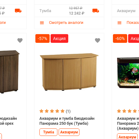
7 ₽
12 957 ₽
Тумба
Аквариум
5 ₽
12 242 ₽
оги
Смотреть аналоги
Показа
-57%
-60%
(1)
иодизайн
Аквариум и тумба Биодизайн
Аквариум и
ой орех
Панорама 250 бук (Тумба)
Панорама 2
(Аквариум)
Тумба
Аквариум
м
Аквариум