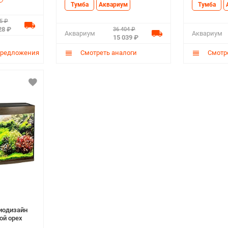
Тумба
Аквариум
Тумба
5 ₽
28 ₽
36 404 ₽
Аквариум
Аквариум
15 039 ₽
предложения
Смотреть аналоги
Смотре
иодизайн
ой орех