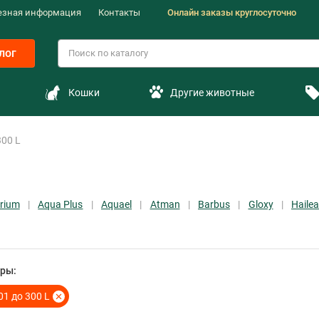
езная информация
Контакты
Онлайн заказы круглосуточно
лог
Кошки
Другие животные
300 L
rium
Aqua Plus
Aquael
Atman
Barbus
Gloxy
Hailea
ры:
01 до 300 L