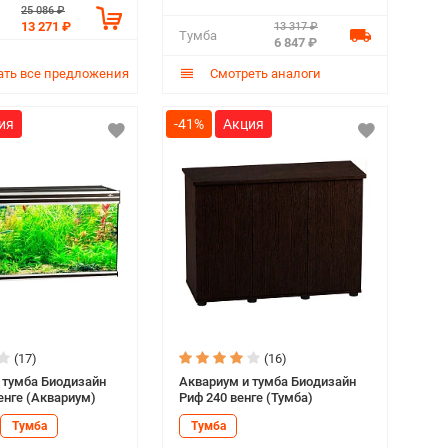
25 086 ₽
13 271 ₽
13 317 ₽
Тумба
6 847 ₽
ть все предложения
Смотреть аналоги
-41%
(17)
(16)
 тумба Биодизайн
Аквариум и тумба Биодизайн
енге (Аквариум)
Риф 240 венге (Тумба)
Тумба
Тумба