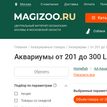
Москва
О компании
Доставка
Оплата
Пол
Ката
ЦЕНТРАЛЬНЫЙ ИНТЕРНЕТ-ЗООМАГАЗИН
МОСКВЫ И МОСКОВСКОЙ ОБЛАСТИ
Собаки
Главная
Аквариумные товары
Аквариумы
от 201 до 
Аквариумы от 201 до 300 L
Homefish
AA Aqua
Сбросить
Показать все
Подбор по параметрам
Выбранные парамет
Акция
Объем товара:
от 2
Товары со скидкой