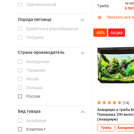
15 10
Оригинальный
Тихая пристань
Тумба
8 961
Homefish
Показать все 
Порода питомца
Dophin
Креветки и ракообразные
Aqua Plus
-44%
Петушок
Страна-производитель
Белоруссия
Германия
Китай
Польша
Россия
(14)
Аквариум и тумба Б
Вид товара
Панорама 200 венге
(Аквариум)
Аквариум
Тумба
Аквариу
Комплект