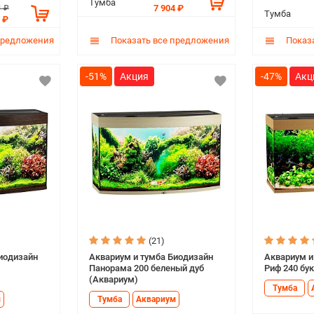
Тумба
7 904 ₽
1 ₽
Тумба
 ₽
предложения
Показать все предложения
Показа
-51%
-47%
(21)
иодизайн
Аквариум и тумба Биодизайн
Аквариум и
Панорама 200 беленый дуб
Риф 240 бу
(Аквариум)
Тумба
м
Тумба
Аквариум