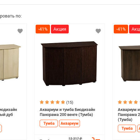
ровать по:
-41%
-41%
(15)
иодизайн
Аквариум и тумба Биодизайн
Аквариум и
ый дуб
Панорама 200 венге (Тумба)
Панорама 2
(Тумба)
Тумба
Аквариум
м
Тумба
13 317 ₽