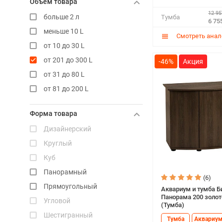
Объем товара
12 95
больше 2 л
Тумба
6 75
меньше 10 L
Смотреть анал
от 10 до 30 L
от 201 до 300 L
-46%
от 31 до 80 L
от 81 до 200 L
Форма товара
Дизайнерский
Круглый
Куб
Панорамный
(6)
Прямоугольный
Аквариум и тумба Б
Панорама 200 золот
Угловой
(Тумба)
Шестигранный
Тумба
Аквариу