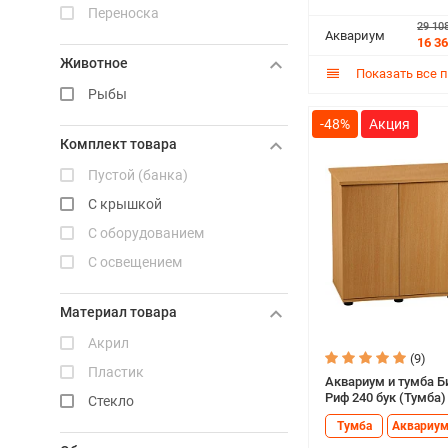
Переноска
29 10
Аквариум
16 3
Животное
Показать все 
Рыбы
-48%
Комплект товара
Пустой (банка)
С крышкой
С оборудованием
С освещением
Материал товара
Акрил
(9)
Пластик
Аквариум и тумба Б
Риф 240 бук (Тумба)
Стекло
Тумба
Аквариу