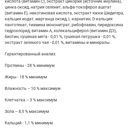
кислота (витамин С), экстракт цикория (источник инулина),
цинка оксид, натрия селенит, альфа-токоферол ацетат
(витамин Е), никотиновая кислота, экстракт юкки Шидигера,
кальция иодат, марганца оксид, L-карнитин, D-кальция
пантотенат, тиамина мононитрат, рибофлавин, пиридоксина
гидрохлорид, витамин А, холекальциферол (витамин Д3),
биотин, сушеная мята - 0,01 %, сушеная петрушка - 0,01 %,
экстракт зеленого чая - 0,01 %, витамины и минералы.
Гарантированный анализ:
Протеины - 28 % минимум
Жиры - 18 % минимум
Влажность – 10 % максимум
Клетчатка – 3 % максимум
Зола – 8,5 % максимум
Кальций - 1,1 % минимум