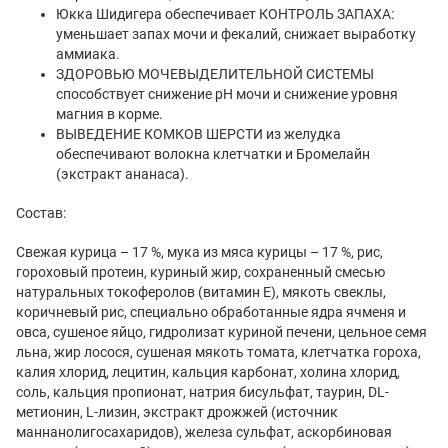
Юкка Шидигера обеспечивает КОНТРОЛЬ ЗАПАХА:
уменьшает запах мочи и фекалий, снижает выработку
аммиака.
ЗДОРОВЬЮ МОЧЕВЫДЕЛИТЕЛЬНОЙ СИСТЕМЫ
способствует снижение pH мочи и снижение уровня
магния в корме.
ВЫВЕДЕНИЕ КОМКОВ ШЕРСТИ из желудка
обеспечивают волокна клетчатки и Бромелайн
(экстракт ананаса).
Состав:
Свежая курица – 17 %, мука из мяса курицы – 17 %, рис,
гороховый протеин, куриный жир, сохраненный смесью
натуральных токоферолов (витамин Е), мякоть свеклы,
коричневый рис, специально обработанные ядра ячменя и
овса, сушеное яйцо, гидролизат куриной печени, цельное семя
льна, жир лосося, сушеная мякоть томата, клетчатка гороха,
калия хлорид, лецитин, кальция карбонат, холина хлорид,
соль, кальция пропионат, натрия бисульфат, таурин, DL-
метионин, L-лизин, экстракт дрожжей (источник
маннанолигосахаридов), железа сульфат, аскорбиновая