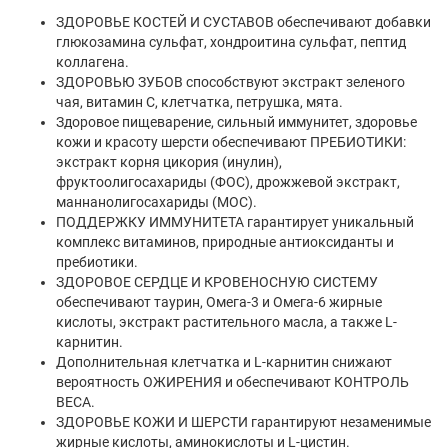
ЗДОРОВЬЕ КОСТЕЙ И СУСТАВОВ обеспечивают добавки
глюкозамина сульфат, хондроитина сульфат, пептид
коллагена.
ЗДОРОВЬЮ ЗУБОВ способствуют экстракт зеленого
чая, витамин С, клетчатка, петрушка, мята.
Здоровое пищеварение, сильный иммунитет, здоровье
кожи и красоту шерсти обеспечивают ПРЕБИОТИКИ:
экстракт корня цикория (инулин),
фруктоолигосахариды (ФОС), дрожжевой экстракт,
маннанолигосахариды (МОС).
ПОДДЕРЖКУ ИММУНИТЕТА гарантирует уникальный
комплекс витаминов, природные антиоксиданты и
пребиотики.
ЗДОРОВОЕ СЕРДЦЕ И КРОВЕНОСНУЮ СИСТЕМУ
обеспечивают таурин, Омега-3 и Омега-6 жирные
кислоты, экстракт растительного масла, а также L-
карнитин.
Дополнительная клетчатка и L-карнитин снижают
вероятность ОЖИРЕНИЯ и обеспечивают КОНТРОЛЬ
ВЕСА.
ЗДОРОВЬЕ КОЖИ И ШЕРСТИ гарантируют незаменимые
жирные кислоты, аминокислоты и L-цистин.