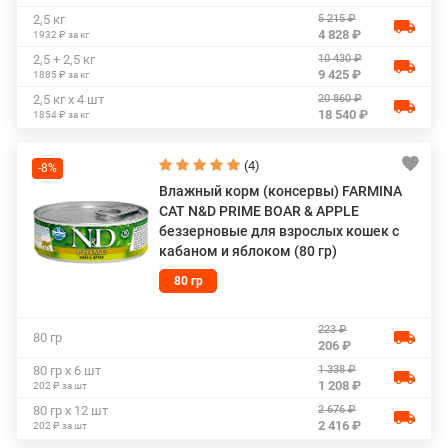
5 215 ₽
2,5 кг
4 828 ₽
1932 ₽ за кг
10 430 ₽
2,5 + 2,5 кг
9 425 ₽
1885 ₽ за кг
20 860 ₽
2,5 кг х 4 шт
18 540 ₽
1854 ₽ за кг
(4)
-8%
Влажный корм (консервы) FARMINA
CAT N&D PRIME BOAR & APPLE
беззерновые для взрослых кошек с
кабаном и яблоком (80 гр)
80 гр
223 ₽
80 гр
206 ₽
1 338 ₽
80 гр х 6 шт
1 208 ₽
202 ₽ за шт
2 676 ₽
80 гр х 12 шт
2 416 ₽
202 ₽ за шт