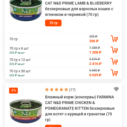
CAT N&D PRIME LAMB & BLUEBERRY
беззерновые для взрослых кошек с
ягненком и черникой (70 гр)
70 гр
223 ₽
70 гр
206 ₽
1 338 ₽
70 гр х 6 шт
1 208 ₽
202 ₽ за шт
2 676 ₽
70 гр х 12 шт
2 416 ₽
202 ₽ за шт
6 690 ₽
70 гр х 30 шт
6 039 ₽
202 ₽ за шт
(17)
-8%
Влажный корм (консервы) FARMINA
CAT N&D PRIME CHICKEN &
POMEGRANATE KITTEN беззерновые
для котят с курицей и гранатом (70
гр)