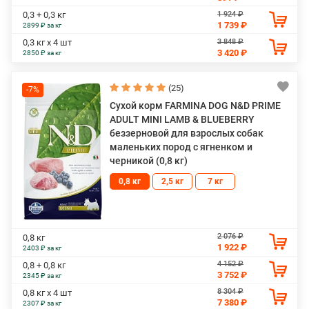
1 924 ₽
0,3 + 0,3 кг
1 739 ₽
2899 ₽ за кг
3 848 ₽
0,3 кг х 4 шт
3 420 ₽
2850 ₽ за кг
(25)
-7%
Сухой корм FARMINA DOG N&D PRIME
ADULT MINI LAMB & BLUEBERRY
беззерновой для взрослых собак
маленьких пород с ягненком и
черникой (0,8 кг)
0,8 кг
2,5 кг
7 кг
2 076 ₽
0,8 кг
1 922 ₽
2403 ₽ за кг
4 152 ₽
0,8 + 0,8 кг
3 752 ₽
2345 ₽ за кг
8 304 ₽
0,8 кг х 4 шт
7 380 ₽
2307 ₽ за кг