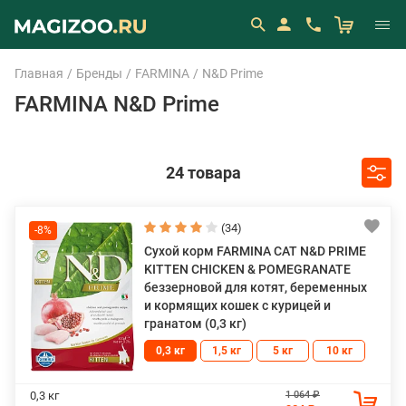
Главная
Бренды
FARMINA
N&D Prime
FARMINA N&D Prime
24 товара
(34)
-8%
Сухой корм FARMINA CAT N&D PRIME
KITTEN CHICKEN & POMEGRANATE
беззерновой для котят, беременных
и кормящих кошек с курицей и
гранатом (0,3 кг)
0,3 кг
1,5 кг
5 кг
10 кг
1 064 ₽
0,3 кг