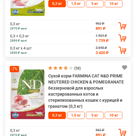
0,3 кг
1,5 кг
5 кг
10 кг
962 ₽
0,3 кг
891 ₽
2970 ₽ за кг
1 924 ₽
0,3 + 0,3 кг
1 739 ₽
2899 ₽ за кг
3 848 ₽
0,3 кг х 4 шт
3 420 ₽
2850 ₽ за кг
(58)
-7%
Сухой корм FARMINA CAT N&D PRIME
NEUTERED CHICKEN & POMEGRANATE
беззерновой для взрослых
кастрированных котов и
стерилизованных кошек с курицей и
гранатом (0,3 кг)
0,3 кг
1,5 кг
5 кг
10 кг
962 ₽
0,3 кг
891 ₽
2970 ₽ за кг