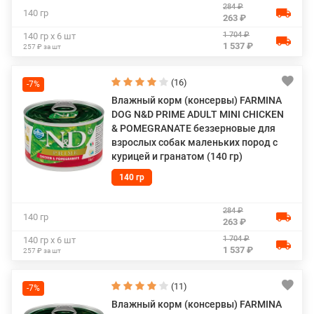
284 ₽
140 гр
263 ₽
1 704 ₽
140 гр х 6 шт
1 537 ₽
257 ₽ за шт
(16)
-7%
Влажный корм (консервы) FARMINA
DOG N&D PRIME ADULT MINI CHICKEN
& POMEGRANATE беззерновые для
взрослых собак маленьких пород с
курицей и гранатом (140 гр)
140 гр
284 ₽
140 гр
263 ₽
1 704 ₽
140 гр х 6 шт
1 537 ₽
257 ₽ за шт
(11)
-7%
Влажный корм (консервы) FARMINA