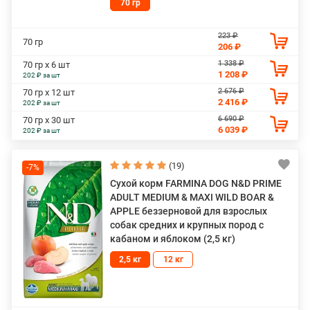
70 гр
223 ₽
70 гр
206 ₽
1 338 ₽
70 гр х 6 шт
1 208 ₽
202 ₽ за шт
2 676 ₽
70 гр х 12 шт
2 416 ₽
202 ₽ за шт
6 690 ₽
70 гр х 30 шт
6 039 ₽
202 ₽ за шт
(19)
-7%
Сухой корм FARMINA DOG N&D PRIME
ADULT MEDIUM & MAXI WILD BOAR &
APPLE беззерновой для взрослых
собак средних и крупных пород с
кабаном и яблоком (2,5 кг)
2,5 кг
12 кг