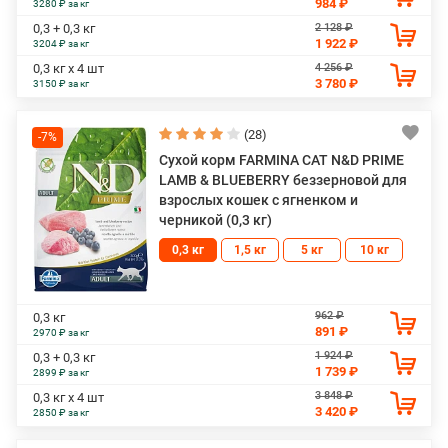
984 ₽
3280 ₽ за кг
2 128 ₽
0,3 + 0,3 кг
1 922 ₽
3204 ₽ за кг
4 256 ₽
0,3 кг х 4 шт
3 780 ₽
3150 ₽ за кг
(28)
-7%
Сухой корм FARMINA CAT N&D PRIME
LAMB & BLUEBERRY беззерновой для
взрослых кошек с ягненком и
черникой (0,3 кг)
0,3 кг
1,5 кг
5 кг
10 кг
962 ₽
0,3 кг
891 ₽
2970 ₽ за кг
1 924 ₽
0,3 + 0,3 кг
1 739 ₽
2899 ₽ за кг
3 848 ₽
0,3 кг х 4 шт
3 420 ₽
2850 ₽ за кг