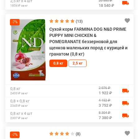
20 860 ₽
2,5 кг х 4 шт
18 540 ₽
1854 ₽ за кг
(13)
-7%
Сухой корм FARMINA DOG N&D PRIME
PUPPY MINI CHICKEN &
POMEGRANATE беззерновой для
щенков маленьких пород с курицей и
гранатом (0,8 кг)
0,8 кг
2,5 кг
2 076 ₽
0,8 кг
1 922 ₽
2403 ₽ за кг
4 152 ₽
0,8 + 0,8 кг
3 752 ₽
2345 ₽ за кг
8 304 ₽
0,8 кг х 4 шт
7 380 ₽
2307 ₽ за кг
(8)
-7%