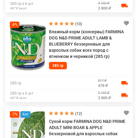
3 102 ₽
285 гр х 6 шт
2 800 ₽
467 ₽ за шт
(10)
-8%
Влажный корм (консервы) FARMINA
DOG N&D PRIME ADULT LAMB &
BLUEBERRY беззерновые для
взрослых собак всех пород с
ягненком и черникой (285 гр)
285 гр
517 ₽
285 гр
478 ₽
3 102 ₽
285 гр х 6 шт
2 800 ₽
467 ₽ за шт
(12)
-7%
Сухой корм FARMINA DOG N&D PRIME
ADULT MINI BOAR & APPLE
беззерновой для взрослых собак