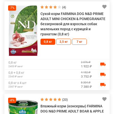
(4)
-7%
Сухой корм FARMINA DOG N&D PRIME
ADULT MINI CHICKEN & POMEGRANATE
беззерновой для взрослых собак
маленьких пород с курицей и
гранатом (0,8 кг)
0,8 кг
2,5 кг
7 кг
2 076 ₽
0,8 кг
1 922 ₽
2403 ₽ за кг
4 152 ₽
0,8 + 0,8 кг
3 752 ₽
2345 ₽ за кг
8 304 ₽
0,8 кг х 4 шт
7 380 ₽
2307 ₽ за кг
(20)
-8%
Влажный корм (консервы) FARMINA
DOG N&D PRIME ADULT BOAR & APPLE