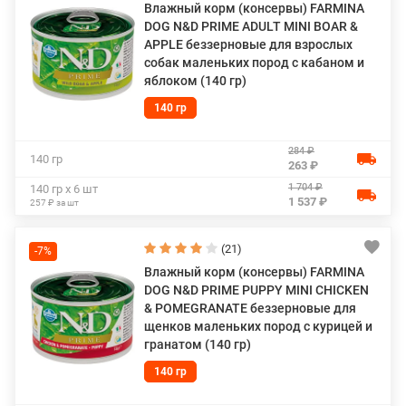
Влажный корм (консервы) FARMINA
DOG N&D PRIME ADULT MINI BOAR &
APPLE беззерновые для взрослых
собак маленьких пород с кабаном и
яблоком (140 гр)
140 гр
284 ₽
140 гр
263 ₽
1 704 ₽
140 гр х 6 шт
1 537 ₽
257 ₽ за шт
(21)
-7%
Влажный корм (консервы) FARMINA
DOG N&D PRIME PUPPY MINI CHICKEN
& POMEGRANATE беззерновые для
щенков маленьких пород с курицей и
гранатом (140 гр)
140 гр