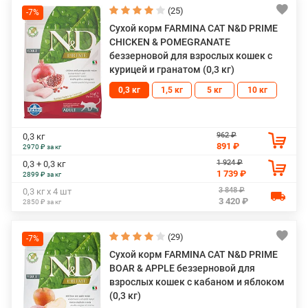
(25)
-7%
Сухой корм FARMINA CAT N&D PRIME
CHICKEN & POMEGRANATE
беззерновой для взрослых кошек с
курицей и гранатом (0,3 кг)
0,3 кг
1,5 кг
5 кг
10 кг
962 ₽
0,3 кг
891 ₽
2970 ₽ за кг
1 924 ₽
0,3 + 0,3 кг
1 739 ₽
2899 ₽ за кг
3 848 ₽
0,3 кг х 4 шт
3 420 ₽
2850 ₽ за кг
(29)
-7%
Сухой корм FARMINA CAT N&D PRIME
BOAR & APPLE беззерновой для
взрослых кошек с кабаном и яблоком
(0,3 кг)