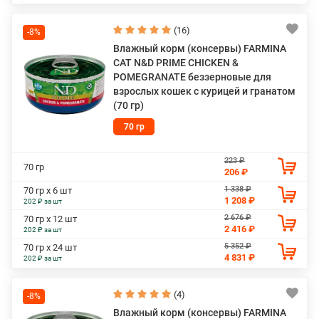
(16)
-8%
Влажный корм (консервы) FARMINA
CAT N&D PRIME CHICKEN &
POMEGRANATE беззерновые для
взрослых кошек с курицей и гранатом
(70 гр)
70 гр
223 ₽
70 гр
206 ₽
1 338 ₽
70 гр х 6 шт
1 208 ₽
202 ₽ за шт
2 676 ₽
70 гр х 12 шт
2 416 ₽
202 ₽ за шт
5 352 ₽
70 гр х 24 шт
4 831 ₽
202 ₽ за шт
(4)
-8%
Влажный корм (консервы) FARMINA