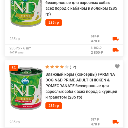
беззерновые для взрослых собак
всех пород с кабаном и яблоком (285
гр)
285 гр
517 ₽
285 гр
478 ₽
3 102 ₽
285 гр х 6 шт
2 800 ₽
467 ₽ за шт
(12)
-8%
Влажный корм (консервы) FARMINA
DOG N&D PRIME ADULT CHICKEN &
POMEGRANATE беззерновые для
взрослых собак всех пород с курицей
и гранатом (285 гр)
285 гр
517 ₽
285 гр
478 ₽