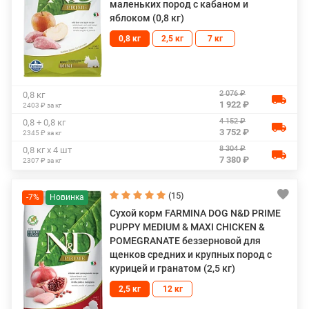
маленьких пород с кабаном и
яблоком (0,8 кг)
0,8 кг
2,5 кг
7 кг
2 076 ₽
0,8 кг
1 922 ₽
2403 ₽ за кг
4 152 ₽
0,8 + 0,8 кг
3 752 ₽
2345 ₽ за кг
8 304 ₽
0,8 кг х 4 шт
7 380 ₽
2307 ₽ за кг
(15)
-7%
Сухой корм FARMINA DOG N&D PRIME
PUPPY MEDIUM & MAXI CHICKEN &
POMEGRANATE беззерновой для
щенков средних и крупных пород с
курицей и гранатом (2,5 кг)
2,5 кг
12 кг