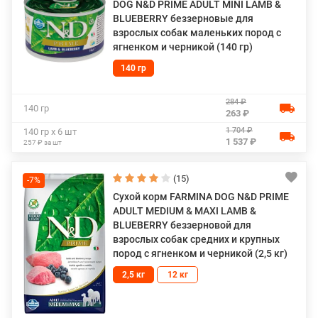
DOG N&D PRIME ADULT MINI LAMB &
BLUEBERRY беззерновые для
взрослых собак маленьких пород с
ягненком и черникой (140 гр)
140 гр
284 ₽
140 гр
263 ₽
1 704 ₽
140 гр х 6 шт
1 537 ₽
257 ₽ за шт
(15)
-7%
Сухой корм FARMINA DOG N&D PRIME
ADULT MEDIUM & MAXI LAMB &
BLUEBERRY беззерновой для
взрослых собак средних и крупных
пород с ягненком и черникой (2,5 кг)
2,5 кг
12 кг