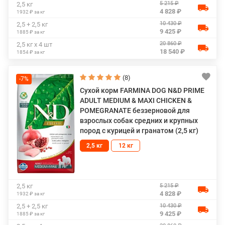
5 215 ₽
2,5 кг
4 828 ₽
1932 ₽ за кг
10 430 ₽
2,5 + 2,5 кг
9 425 ₽
1885 ₽ за кг
20 860 ₽
2,5 кг х 4 шт
18 540 ₽
1854 ₽ за кг
(8)
-7%
Сухой корм FARMINA DOG N&D PRIME
ADULT MEDIUM & MAXI CHICKEN &
POMEGRANATE беззерновой для
взрослых собак средних и крупных
пород с курицей и гранатом (2,5 кг)
2,5 кг
12 кг
5 215 ₽
2,5 кг
4 828 ₽
1932 ₽ за кг
10 430 ₽
2,5 + 2,5 кг
9 425 ₽
1885 ₽ за кг