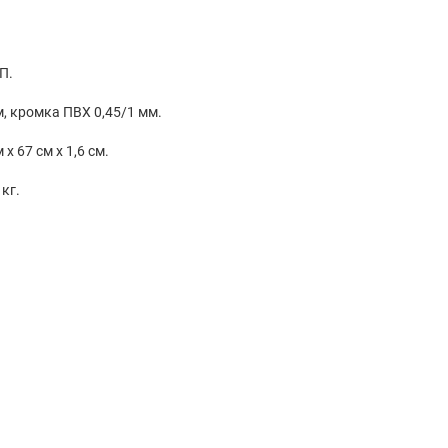
из ЛДСП.
: плита ЛДСП 16 мм, кромка ПВХ 0,45/1 мм.
х 67 см х 1,6 см.
кг.