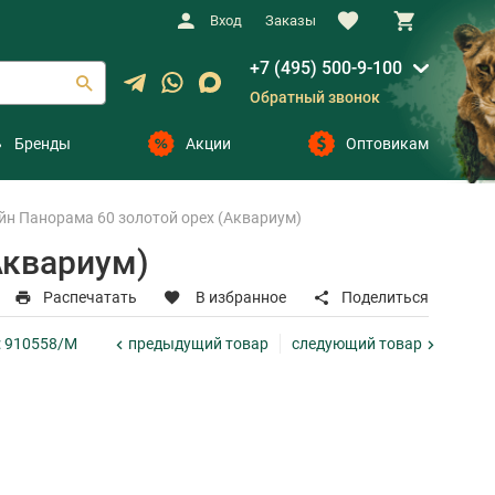
Вход
Заказы
+7 (495) 500-9-100
Обратный звонок
Бренды
Акции
Оптовикам
йн Панорама 60 золотой орех (Аквариум)
Аквариум)
Распечатать
В избранное
Поделиться
предыдущий
товар
следующий
товар
: 910558/M