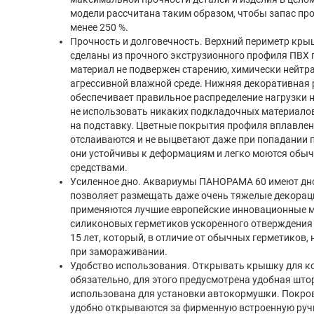
модели рассчитана таким образом, чтобы запас про
менее 250 %.
Прочность и долговечность. Верхний периметр кры
сделаны из прочного экструзионного профиля ПВХ п
материал не подвержен старению, химически нейтра
агрессивной влажной среде. Нижняя декоративная
обеспечивает правильное распределение нагрузки н
не использовать никаких подкладочных материало
на подставку. Цветные покрытия профиля вплавлен
отслаиваются и не выцветают даже при попадании 
они устойчивы к деформациям и легко моются о
средствами.
Усиленное дно. Аквариумы ПАНОРАМА 60 имеют дно
позволяет размещать даже очень тяжелые декорац
применяются лучшие европейские инновационные 
силиконовых герметиков ускоренного отверждения 
15 лет, который, в отличие от обычных герметиков,
при замораживании.
Удобство использования. Открывать крышку для к
обязательно, для этого предусмотрена удобная што
использована для установки автокормушки. Покр
удобно открываются за фирменную встроенную руч