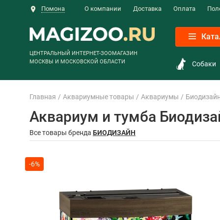
Помона
О компании
Доставка
Оплата
Пол
Ката
ЦЕНТРАЛЬНЫЙ ИНТЕРНЕТ-ЗООМАГАЗИН
МОСКВЫ И МОСКОВСКОЙ ОБЛАСТИ
Собаки
Главная
Аквариумные товары
Аквариумы
Биодизай
Аквариум и тумба Биодиза
Все товары бренда
БИОДИЗАЙН
-6%