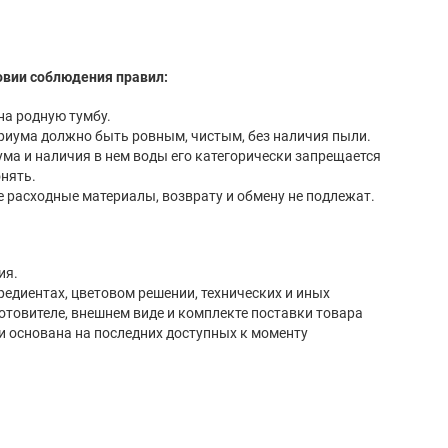
овии соблюдения правил:
Аквариум установлен на родную тумбу.
Место установки аквариума должно быть ровным, чистым, без наличия пыли.
ки запрещается
нять.
Лампы, а так же другие расходные материалы, возврату и обмену не подлежат.
ия.
редиентах, цветовом решении, технических и иных
готовителе, внешнем виде и комплекте поставки товара
и основана на последних доступных к моменту