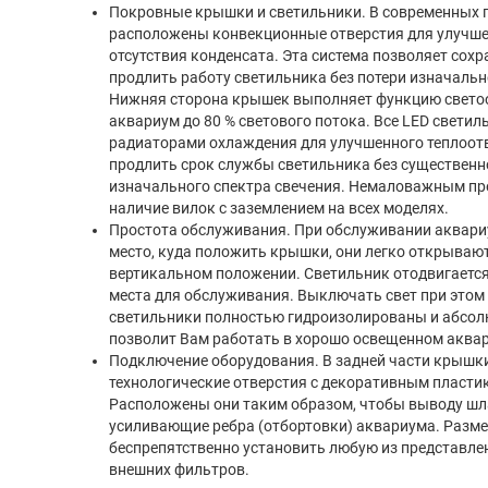
Покровные крышки и светильники. В современных
расположены конвекционные отверстия для улучше
отсутствия конденсата. Эта система позволяет сох
продлить работу светильника без потери изначальн
Нижняя сторона крышек выполняет функцию свето
аквариум до 80 % светового потока. Все LED свети
радиаторами охлаждения для улучшенного теплоотв
продлить срок службы светильника без существенно
изначального спектра свечения. Немаловажным п
наличие вилок с заземлением на всех моделях.
Простота обслуживания. При обслуживании аквариу
место, куда положить крышки, они легко открывают
вертикальном положении. Светильник отодвигается
места для обслуживания. Выключать свет при этом н
светильники полностью гидроизолированы и абсол
позволит Вам работать в хорошо освещенном аква
Подключение оборудования. В задней части крыш
технологические отверстия с декоративным пласт
Расположены они таким образом, чтобы выводу шл
усиливающие ребра (отбортовки) аквариума. Разме
беспрепятственно установить любую из представле
внешних фильтров.