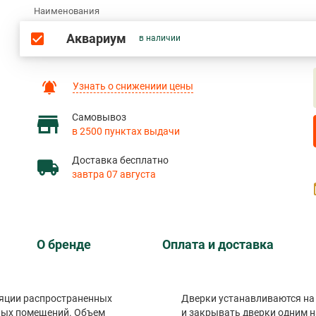
Наименования
Аквариум
в наличии
Узнать о снижениии цены
Самовывоз
в 2500 пунктах выдачи
Доставка бесплатно
завтра 07 августа
О бренде
Оплата и доставка
яции распространенных
Дверки устанавливаются на петли с системой Push-to-open. Она позволяет открывать
ных помещений. Объем
и закрывать две