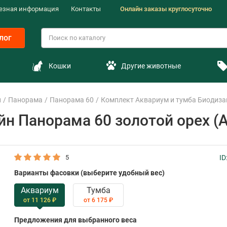
езная информация
Контакты
Онлайн заказы круглосуточно
лог
Кошки
Другие животные
н
Панорама
Панорама 60
Комплект Аквариум и тумба Биодиза
йн Панорама 60 золотой орех (
5
ID
Варианты фасовки (выберите удобный вес)
Аквариум
Тумба
от 11 126 ₽
от 6 175 ₽
Предложения для выбранного веса