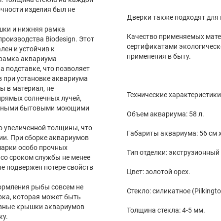
чности изделия был не
Дверки также подходят для
шки и нижняя рамка
Качество применяемых мате
роизводства Biodesign. Этот
сертификатами экологическо
лен и устойчив к
применения в быту.
 рамка аквариума
а подставке, что позволяет
в при установке аквариума
ы в материал, не
Технические характеристики
прямых солнечных лучей,
бычными бытовыми моющими
Объем аквариума: 58 л.
 увеличенной толщины, что
Габариты аквариума: 56 см x 
ии. При сборке аквариумов
марки особо прочных
Тип отделки: экструзионный
со сроком службы не менее
 не подвержен потере свойств
Цвет: золотой орех.
ормления рыбы совсем не
Стекло: силикатное (Pilkingto
рка, которая может быть
овные крышки аквариумов
Толщина стекла: 4-5 мм.
ку.