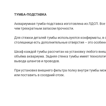
ТУМБА-ПОДСТАВКА
Аквариумная тумба-подставка изготовлена из ЛДСП. Все тумбы обладают не менее
чем трехкратным запасом прочности.
Для стяжки деталей тумбы используются конфирматы, в связи с этим на верхней
столешнице есть дополнительные отверстия – это 
Шкаф каждой тумбы рассчитан на установку любого внешнего фильтра для этого
объёма аквариума. Задняя стенка тумбы имеет технологические отверстия для
вывода шлангов и проводов.
При установке внешнего фильтра полку внутри тумбы можно легко переставить выше,
или поставить в соседний отсек.