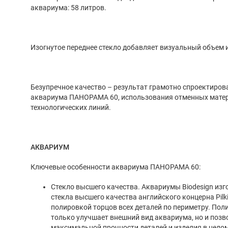
аквариума: 58 литров.
Изогнутое переднее стекло добавляет визуальный объем и
Безупречное качество – результат грамотно спроектиров
аквариума ПАНОРАМА 60, использования отменных мате
технологических линий.
АКВАРИУМ
Ключевые особенности аквариума ПАНОРАМА 60:
Стекло высшего качества. Аквариумы Biodesign изг
стекла высшего качества английского концерна Pilki
полировкой торцов всех деталей по периметру. Пол
только улучшает внешний вид аквариума, но и позв
максимальной прочности деталей и изделия в цело