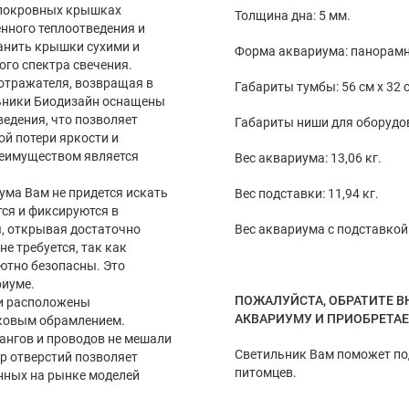
 покровных крышках
Толщина дна: 5 мм.
нного теплоотведения и
ранить крышки сухими и
Форма аквариума: панорам
ого спектра свечения.
отражателя, возвращая в
Габариты тумбы: 56 см x 32 с
льники Биодизайн оснащены
едения, что позволяет
Габариты ниши для оборудован
й потери яркости и
реимуществом является
Вес аквариума: 13,06 кг.
ма Вам не придется искать
Вес подставки: 11,94 кг.
ся и фиксируются в
Вес аквариума с подставкой:
, открывая достаточно
е требуется, так как
ютно безопасны. Это
риуме.
ПОЖАЛУЙСТА, ОБРАТИТЕ В
ки расположены
АКВАРИУМУ И ПРИОБРЕТА
иковым обрамлением.
ангов и проводов не мешали
Светильник Вам поможет под
р отверстий позволяет
питомцев.
нных на рынке моделей