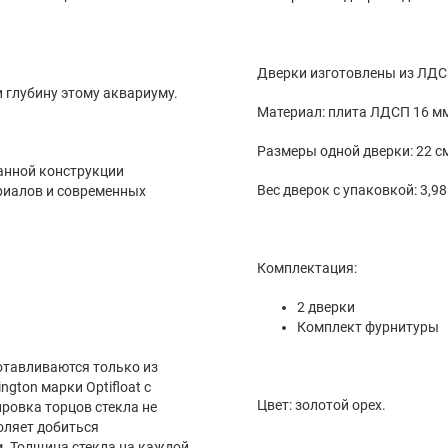
Дверки изготовлены 
 глубину этому аквариуму.
Материал
Размеры одной дверки: 22 см 
анной конструкции
Вес дверок с упаковкой: 3,98 
риалов и современных
Комплектация:
2 дверки
Комплект фурнитуры
отавливаются только из
ngton марки Optifloat с
Цвет: золотой орех.
ировка торцов стекла не
оляет добиться
м. Толщина стекла на каждой