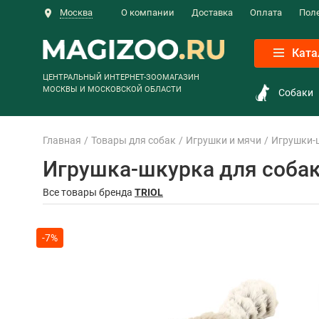
Москва
О компании
Доставка
Оплата
Пол
Ката
ЦЕНТРАЛЬНЫЙ ИНТЕРНЕТ-ЗООМАГАЗИН
МОСКВЫ И МОСКОВСКОЙ ОБЛАСТИ
Собаки
Главная
Товары для собак
Игрушки и мячи
Игрушки-
Игрушка-шкурка для собак 
Все товары бренда
TRIOL
-7%