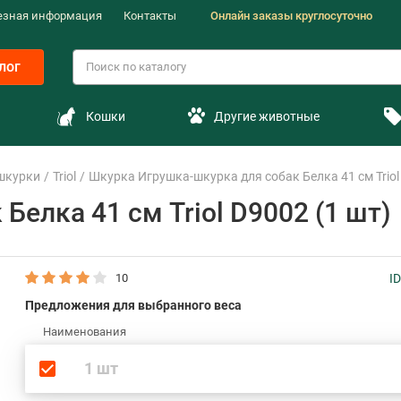
езная информация
Контакты
Онлайн заказы круглосуточно
лог
Кошки
Другие животные
шкурки
Triol
Шкурка Игрушка-шкурка для собак Белка 41 см Triol
Белка 41 см Triol D9002 (1 шт)
10
I
Предложения для выбранного веса
Наименования
1 шт