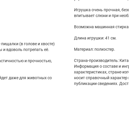
Игрушка очень прочная, без
впитывает слюни и при необ
Возможна машинная стирка п
Длина игрушки: 41 см.
пищалки (в голове и хвосте)
Материал: полиэстер.
 и вдоволь потрепать её.
Страна-производитель: Кита
астичностью и прочностью,
Информация о составе и инг
характеристиках, стране-из
йдет даже для животных со
носит справочный характер 
публикации сведениях. Дост