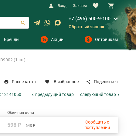
Вход
Заказы
+7 (495) 500-9-100
Обратный звонок
Бренды
Акции
Оптовикам
 D9002 (1 шт)
Распечатать
В избранное
Поделиться
предыдущий
товар
следующий
товар
D: 12141050
Обычная цена
Сообщить о
598 ₽
643 ₽
поступлении