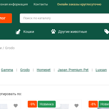
езная информация
Контакты
Онлайн заказы круглосуточно
лог
Кошки
Другие животные
и
Grodo
Gamma
Grodo
Homepet
Japan Premium Pet
Luxsan
ртировать по:
-9%
-8%