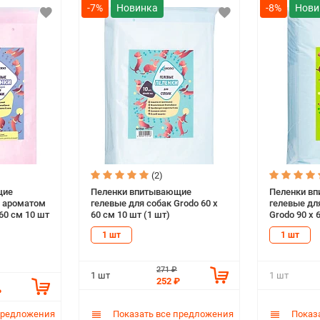
-7%
-8%
(2)
щие
Пеленки впитывающие
Пеленки в
с ароматом
гелевые для собак Grodo 60 х
гелевые дл
60 см 10 шт
60 см 10 шт (1 шт)
Grodo 90 х 
1 шт
1 шт
271 ₽
1 шт
1 шт
252 ₽
₽
предложения
Показать все предложения
Показа