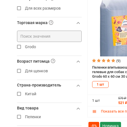
Для всех размеров
Торговая марка
Grodo
(9)
Возраст питомца
Пеленки впитываю
Для щенков
гелевые для собак с
Grodo 60 х 60 см 30 
1 шт
Страна-производитель
Китай
570 ₽
1 шт
521 
Вид товара
Показать все 
Пеленки
-8%