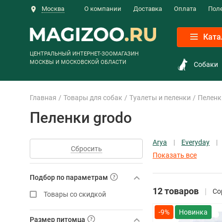
Москва
О компании
Доставка
Оплата
Пол
Ката
ЦЕНТРАЛЬНЫЙ ИНТЕРНЕТ-ЗООМАГАЗИН
МОСКВЫ И МОСКОВСКОЙ ОБЛАСТИ
Собаки
Главная
Товары для собак
Туалеты и пеленки
Пеленк
Пеленки grodo
Arya
Everyday
Сбросить
Показать все
Подбор по параметрам
12 товаров
Со
Товары со скидкой
-9%
Размер питомца