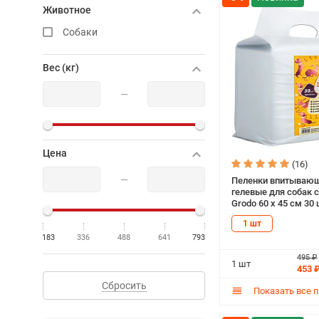
Животное
Собаки
Вес (кг)
—
Цена
(16)
—
Пеленки впитываю
гелевые для собак с
Grodo 60 х 45 см 30 
1 шт
183
336
488
641
793
495 ₽
1 шт
453 
Сбросить
Показать все 