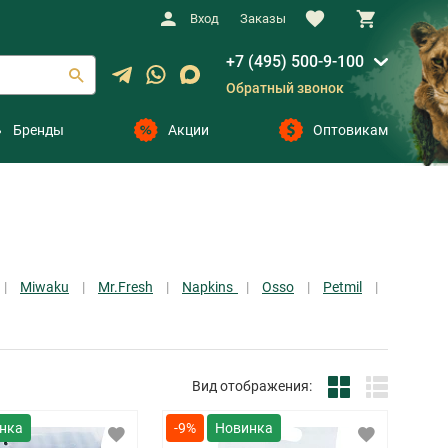
Вход
Заказы
+7 (495) 500-9-100
Обратный звонок
Бренды
Акции
Оптовикам
Miwaku
Mr.Fresh
Napkins
Osso
Petmil
Вид отображения:
-9%