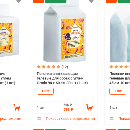
(12)
щие
Пеленки впитывающие
Пеленки в
 углем
гелевые для собак с углем
гелевые для
шт (1 шт)
Grodo 90 х 60 см 30 шт (1 шт)
45 см 10 шт
1 шт
1 шт
866 ₽
1 шт
1 шт
₽
793 ₽
предложения
Показать все предложения
Показа