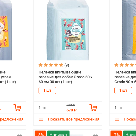
(9)
щие
Пеленки впитывающие
Пеленки в
 углем
гелевые для собак Grodo 60 х
гелевые для
шт (1 шт)
60 см 30 шт (1 шт)
Grodo 90 х 
1 шт
1 шт
733 ₽
1 шт
1 шт
₽
670 ₽
предложения
Показать все предложения
Показа
-8%
-7%