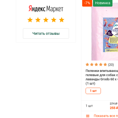
-7%
Читать отзывы
(20)
Пеленки впитываю
гелевые для собак 
лаванды Grodo 60 х 
(1 шт)
1 шт
274 ₽
1 шт
255 
Показать все 