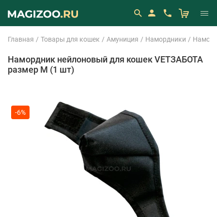
Главная
Товары для кошек
Амуниция
Намордники
Наморд
Намордник нейлоновый для кошек VETЗАБОТА
размер M (1 шт)
-6%