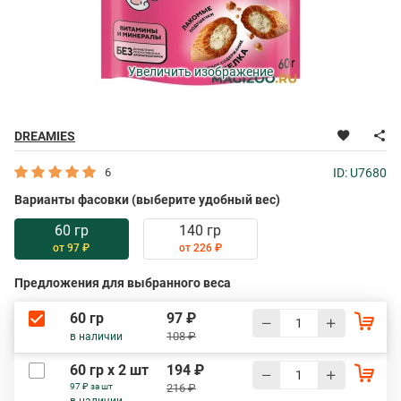
Увеличить изображение
DREAMIES
6
ID: U7680
Варианты фасовки (выберите удобный вес)
60 гр
140 гр
от 97 ₽
от 226 ₽
Предложения для выбранного веса
60 гр
97 ₽
108 ₽
в наличии
60 гр х 2 шт
194 ₽
97 ₽ за шт
216 ₽