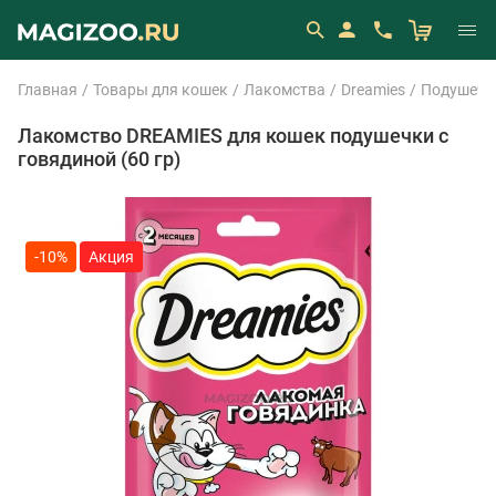
Главная
Товары для кошек
Лакомства
Dreamies
Подушечки
Лакомство DREAMIES для кошек подушечки с
говядиной (60 гр)
-10%