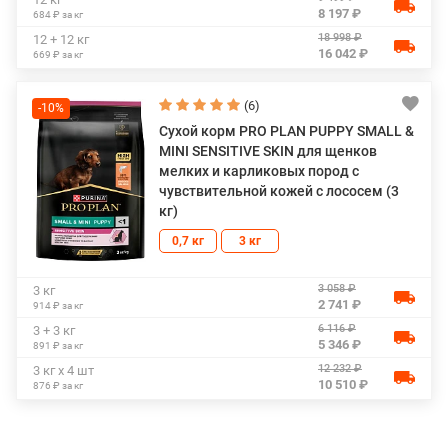
8 197 ₽
684 ₽ за кг
18 998 ₽
12 + 12 кг
16 042 ₽
669 ₽ за кг
(6)
-10%
Сухой корм PRO PLAN PUPPY SMALL &
MINI SENSITIVE SKIN для щенков
мелких и карликовых пород с
чувствительной кожей с лососем (3
кг)
0,7 кг
3 кг
3 058 ₽
3 кг
2 741 ₽
914 ₽ за кг
6 116 ₽
3 + 3 кг
5 346 ₽
891 ₽ за кг
12 232 ₽
3 кг х 4 шт
10 510 ₽
876 ₽ за кг