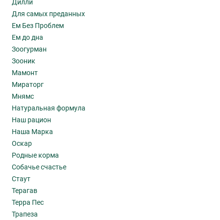
Дилли
Для самых преданных
Ем Без Проблем
Ем до дна
Зоогурман
Зооник
Мамонт
Мираторг
Мнямс
Натуральная формула
Наш рацион
Наша Марка
Оскар
Родные корма
Собачье счастье
Стаут
Терагав
Терра Пес
Трапеза