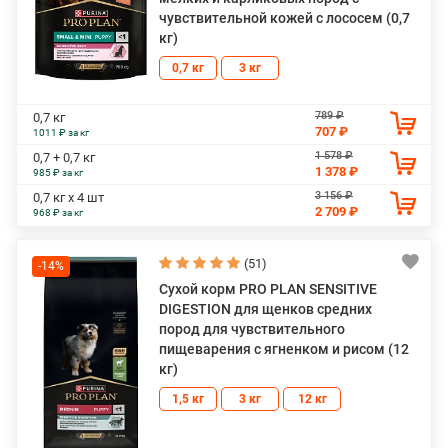
чувствительной кожей с лососем (0,7
кг)
0,7 кг
3 кг
789 ₽
0,7 кг
707 ₽
1011 ₽ за кг
1 578 ₽
0,7 + 0,7 кг
1 378 ₽
985 ₽ за кг
3 156 ₽
0,7 кг х 4 шт
2 709 ₽
968 ₽ за кг
(51)
-14%
Сухой корм PRO PLAN SENSITIVE
DIGESTION для щенков средних
пород для чувствительного
пищеварения с ягненком и рисом (12
кг)
1,5 кг
3 кг
12 кг