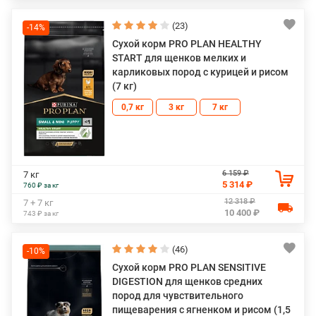
(23)
-14%
Сухой корм PRO PLAN HEALTHY
START для щенков мелких и
карликовых пород с курицей и рисом
(7 кг)
0,7 кг
3 кг
7 кг
6 159 ₽
7 кг
5 314 ₽
760 ₽ за кг
12 318 ₽
7 + 7 кг
10 400 ₽
743 ₽ за кг
(46)
-10%
Сухой корм PRO PLAN SENSITIVE
DIGESTION для щенков средних
пород для чувствительного
пищеварения с ягненком и рисом (1,5