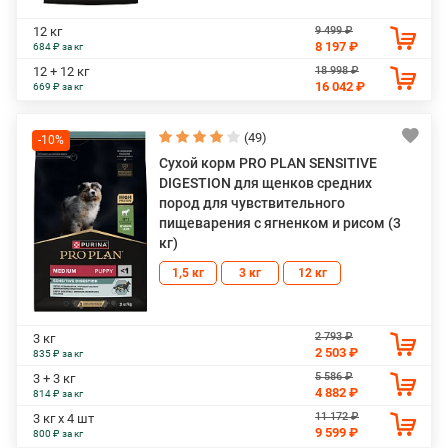
9 499 ₽
12 кг
8 197 ₽
684 ₽ за кг
18 998 ₽
12 + 12 кг
16 042 ₽
669 ₽ за кг
(49)
-10%
Сухой корм PRO PLAN SENSITIVE
DIGESTION для щенков средних
пород для чувствительного
пищеварения с ягненком и рисом (3
кг)
1,5 кг
3 кг
12 кг
2 793 ₽
3 кг
2 503 ₽
835 ₽ за кг
5 586 ₽
3 + 3 кг
4 882 ₽
814 ₽ за кг
11 172 ₽
3 кг х 4 шт
9 599 ₽
800 ₽ за кг