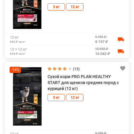
3 кг
12 кг
9 499 ₽
12 кг
8 197 ₽
684 ₽ за кг
18 998 ₽
12 + 12 кг
16 042 ₽
669 ₽ за кг
(13)
-14%
Сухой корм PRO PLAN HEALTHY
START для щенков средних пород с
курицей (12 кг)
3 кг
12 кг
9 499 ₽
12 кг