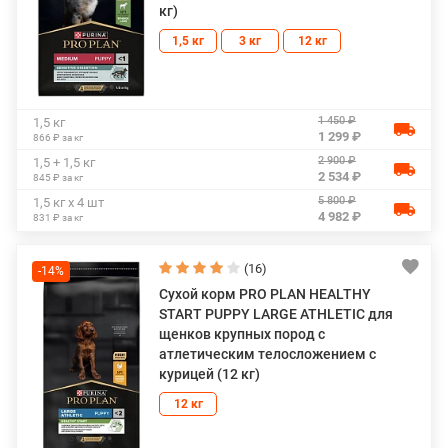
кг)
1,5 кг
3 кг
12 кг
1 450 ₽
1,5 кг
1 299 ₽
866 ₽ за кг
2 900 ₽
1,5 + 1,5 кг
2 534 ₽
845 ₽ за кг
5 800 ₽
1,5 кг х 4 шт
4 982 ₽
831 ₽ за кг
(16)
-14%
Сухой корм PRO PLAN HEALTHY
START PUPPY LARGE ATHLETIC для
щенков крупных пород с
атлетическим телосложением с
курицей (12 кг)
12 кг