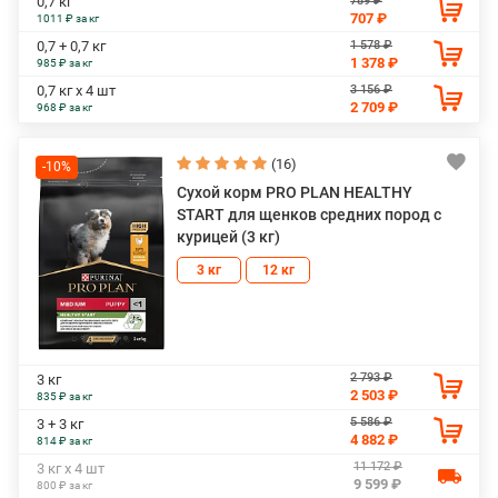
789 ₽
0,7 кг
707 ₽
1011 ₽ за кг
1 578 ₽
0,7 + 0,7 кг
1 378 ₽
985 ₽ за кг
3 156 ₽
0,7 кг х 4 шт
2 709 ₽
968 ₽ за кг
(16)
-10%
Сухой корм PRO PLAN HEALTHY
START для щенков средних пород с
курицей (3 кг)
3 кг
12 кг
2 793 ₽
3 кг
2 503 ₽
835 ₽ за кг
5 586 ₽
3 + 3 кг
4 882 ₽
814 ₽ за кг
11 172 ₽
3 кг х 4 шт
9 599 ₽
800 ₽ за кг