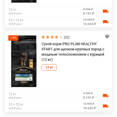
9 499 ₽
12 кг
8 197 ₽
684 ₽ за кг
18 998 ₽
12 + 12 кг
16 042 ₽
669 ₽ за кг
(22)
-14%
Сухой корм PRO PLAN HEALTHY
START для щенков крупных пород с
мощным телосложением с курицей
(12 кг)
12 кг
9 499 ₽
12 кг
8 197 ₽
684 ₽ за кг
18 998 ₽
12 + 12 кг
16 042 ₽
669 ₽ за кг