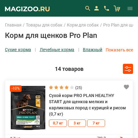
Главная
Товары для собак
Корм для собак
Pro Plan для щен
Корм для щенков Pro Plan
Сухие корма
Лечебные корма
Влажный
Показать все
корм (консервы)
Каши, хлопья
14 товаров
(25)
-10%
Сухой корм PRO PLAN HEALTHY
START для щенков мелких и
карликовых пород с курицей и рисом
(0,7 кг)
0,7 кг
3 кг
7 кг