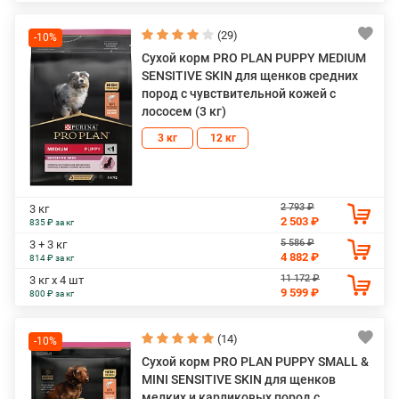
(29)
-10%
Сухой корм PRO PLAN PUPPY MEDIUM
SENSITIVE SKIN для щенков средних
пород с чувствительной кожей с
лососем (3 кг)
3 кг
12 кг
2 793 ₽
3 кг
2 503 ₽
835 ₽ за кг
5 586 ₽
3 + 3 кг
4 882 ₽
814 ₽ за кг
11 172 ₽
3 кг х 4 шт
9 599 ₽
800 ₽ за кг
(14)
-10%
Сухой корм PRO PLAN PUPPY SMALL &
MINI SENSITIVE SKIN для щенков
мелких и карликовых пород с