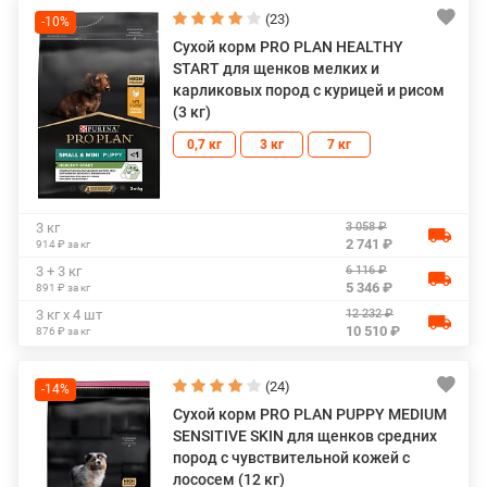
(23)
-10%
Сухой корм PRO PLAN HEALTHY
START для щенков мелких и
карликовых пород с курицей и рисом
(3 кг)
0,7 кг
3 кг
7 кг
3 058 ₽
3 кг
2 741 ₽
914 ₽ за кг
6 116 ₽
3 + 3 кг
5 346 ₽
891 ₽ за кг
12 232 ₽
3 кг х 4 шт
10 510 ₽
876 ₽ за кг
(24)
-14%
Сухой корм PRO PLAN PUPPY MEDIUM
SENSITIVE SKIN для щенков средних
пород с чувствительной кожей с
лососем (12 кг)