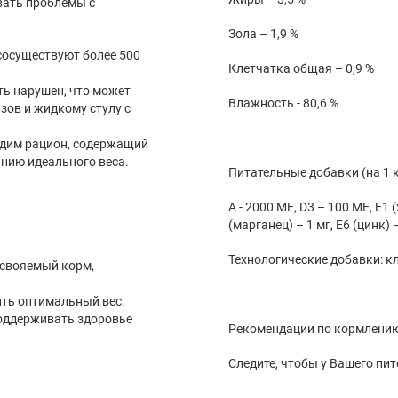
Зола – 1,9 %
сосуществуют более 500
Клетчатка общая – 0,9 %
ь нарушен, что может
Влажность - 80,6 %
зов и жидкому стулу с
одим рацион, содержащий
нию идеального веса.
Питательные добавки (на 1 к
А - 2000 МЕ, D3 – 100 МЕ, E1 (железо) – 6 мг, E2 (йод) – 0,2 мг
(марганец) – 1 мг, 
Тех
усвояемый корм,
ить оптимальный вес.
оддерживать здоровье
Рекомендации по 
Следите, чтобы