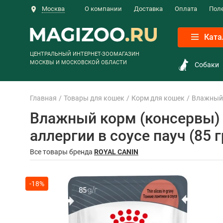
Москва
О компании
Доставка
Оплата
Пол
Ката
ЦЕНТРАЛЬНЫЙ ИНТЕРНЕТ-ЗООМАГАЗИН
МОСКВЫ И МОСКОВСКОЙ ОБЛАСТИ
Собаки
Главная
Товары для кошек
Корм для кошек
Влажный 
Влажный корм (консервы) 
аллергии в соусе пауч (85 г
Все товары бренда
ROYAL CANIN
-18%