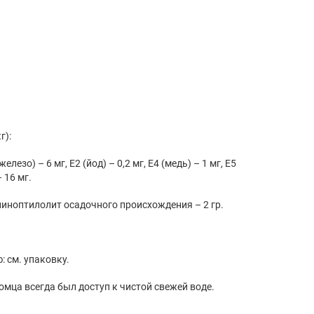
г):
, E4 (медь) – 1 мг, E5
E6 (цинк) – 16 мг.
нологические добавки: клиноптилолит осадочного происхождения – 2 гр.
кормлению: см. упаковку.
 у Вашего питомца всегда был доступ к чистой свежей воде.