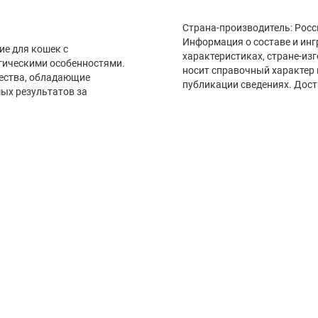
Страна-производител
Информация о составе и инг
кошек с
характеристиках, стране-из
обенностями.
носит справочный характер 
адающие
публикации сведениях. Дост
х результатов за