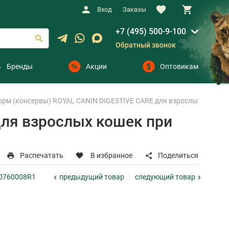
Вход
Заказы
+7 (495) 500-9-100
Обратный звонок
Бренды
Акции
Оптовикам
рм (консервы) ROYAL CANIN DIGESTIVE CARE для взрослых кошек при
ля взрослых кошек при
Распечатать
В избранное
Поделиться
предыдущий
товар
следующий
товар
40760008R1