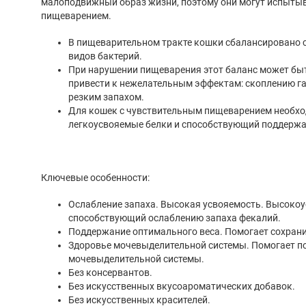
малоподвижный образ жизни, поэтому они могут испытывать проблемы с
пищеварением.
В пищеварительном тракте кошки сбалансировано 
видов бактерий.
При нарушении пищеварения этот баланс может быт
привести к нежелательным эффектам: скоплению га
резким запахом.
Для кошек с чувствительным пищеварением необх
легкоусвояемые белки и способствующий поддержа
Ключевые особенности:
Ослабление запаха. Высокая усвояемость. Высоко
способствующий ослаблению запаха фекалий.
Поддержание оптимального веса. Помогает сохран
Здоровье мочевыделительной системы. Помогает п
мочевыделительной системы.
Без консервантов.
Без искусственных вкусоароматических добавок.
Без искусственных красителей.