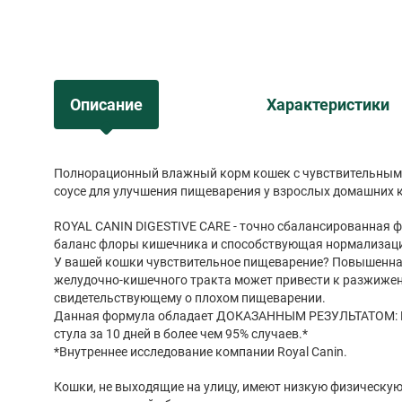
Описание
Характеристики
Полнорационный влажный корм кошек с чувствительным пищеварением. Кусочки в
соусе для улучшения пищеварения у взро
ROYAL CANIN DIGESTIVE CARE - точно сбалансированная
баланс флоры кишечника и способствующая нормализаци
У вашей кошки чувствительное пищеварение? Повышенна
желудочно-кишечного тракта может привести к разжижен
свидетельствующему о плохом пищеварении.
Данная формула обладает ДОКАЗАННЫМ РЕЗУЛЬТАТОМ: 
стула за 10 дней в более чем 95% случаев.*
*Внутреннее исследование компании Royal Canin.
Кошки, не выходящие на улицу, имеют низкую физическую активность и