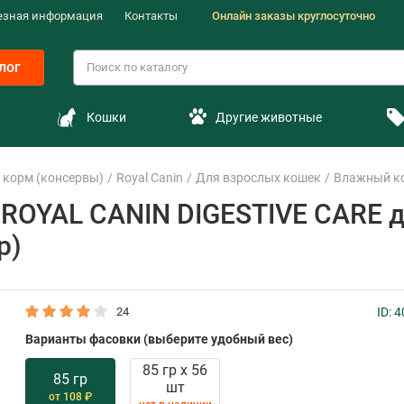
езная информация
Контакты
Онлайн заказы круглосуточно
лог
Кошки
Другие животные
корм (консервы)
Royal Canin
Для взрослых кошек
Влажный ко
ROYAL CANIN DIGESTIVE CARE д
р)
24
ID: 
Варианты фасовки (выберите удобный вес)
85 гр х 56
85 гр
шт
от 108 ₽