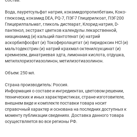
Вода, лауретсульфат натрия, кокамидопропилбетаин, Коко-
глюкозид, кокамид DEA, PQ-7, ПЭГ-7 Глицерилкоат, ПЭГ-200
Глицерилпальмат, гликоль дистеарат, Клорид натрия, D-
пантенол, экстракт цветков календулы лекарственной,
ниацинамид (и) кальций пантотенат (и) натрий
аскорбилфосфат (и) Токоферолацетат (и) пиридоксин HCl (и)
мальтодекстрин (и) натрий крахмал октенилсукцинат (и)
кремнезем, динатриевая эдта, лимонная кислота, отдушка,
метилхлоризотиазолинон, метилизотиазолинон.
Объем: 250 мл.
Страна производитель: Россия.
Информация о составе и ингредиентах, цветовом решении,
технических и иных характеристиках, стране-изготовителе,
внешнем виде и комплекте поставки товара носит
справочный характер и основана на последних доступных к
моменту публикации сведениях. Доставка данного товара
осуществляется во все регионы РФ.