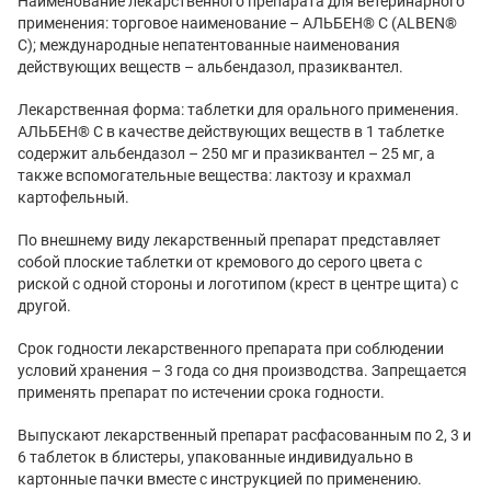
Наименование лекарственного препарата для ветеринарного
применения: торговое наименование – АЛЬБЕН® С (ALBEN®
C); международные непатентованные наименования
действующих веществ – альбендазол, празиквантел.
Лекарственная форма: таблетки для орального применения.
АЛЬБЕН® С в качестве действующих веществ в 1 таблетке
содержит альбендазол – 250 мг и празиквантел – 25 мг, а
также вспомогательные вещества: лактозу и крахмал
картофельный.
По внешнему виду лекарственный препарат представляет
собой плоские таблетки от кремового до серого цвета с
риской с одной стороны и логотипом (крест в центре щита) с
другой.
Срок годности лекарственного препарата при соблюдении
условий хранения – 3 года со дня производства. Запрещается
применять препарат по истечении срока годности.
Выпускают лекарственный препарат расфасованным по 2, 3 и
6 таблеток в блистеры, упакованные индивидуально в
картонные пачки вместе с инструкцией по применению.