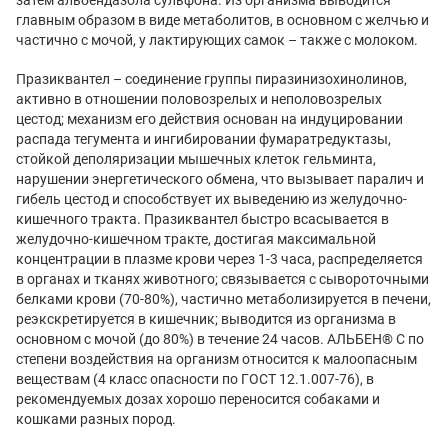
главным образом в виде метаболитов, в основном с желчью и
частично с мочой, у лактирующих самок – также с молоком.
Празиквантел – соединение группы пиразинизохинолинов,
активно в отношении половозрелых и неполовозрелых
цестод; механизм его действия основан на индуцировании
распада тегумента и ингибировании фумаратредуктазы,
стойкой деполяризации мышечных клеток гельминта,
нарушении энергетического обмена, что вызывает паралич и
гибель цестод и способствует их выведению из желудочно-
кишечного тракта. Празиквантел быстро всасывается в
желудочно-кишечном тракте, достигая максимальной
концентрации в плазме крови через 1-3 часа, распределяется
в органах и тканях животного; связывается с сывороточными
белками крови (70-80%), частично метаболизируется в печени,
реэкскретируется в кишечник; выводится из организма в
основном с мочой (до 80%) в течение 24 часов. АЛЬБЕН® С по
степени воздействия на организм относится к малоопасным
веществам (4 класс опасности по ГОСТ 12.1.007-76), в
рекомендуемых дозах хорошо переносится собаками и
кошками разных пород.