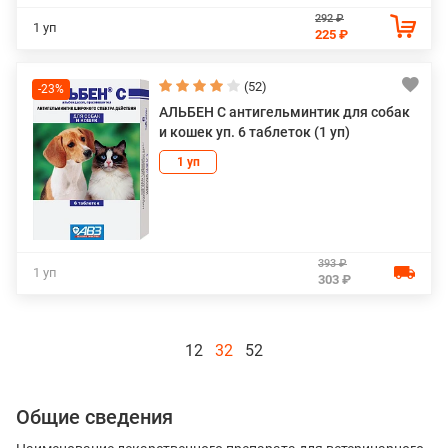
292 ₽
1 уп
225 ₽
(52)
-23%
АЛЬБЕН С антигельминтик для собак
и кошек уп. 6 таблеток (1 уп)
1 уп
393 ₽
1 уп
303 ₽
12
32
52
Общие сведения