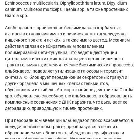
Echinococcus multilocularis, Diphyllobothrium latum, Dipylidium
caninum, Multiceps multiceps, Taenia spp.,а также простейших
Giardia spp.
Альбендазол – производное бензимидазола карбамата,
активен в отношении имаго и личинок нематод желудочно-
кишечного тракта и легких, а также имаго цестод. Механизм
действия связан с избирательным подавлением
полимеризации бета-тубулина, что ведет к деструкции
цитоплазматических микроканальцев клеток кишечного
тракта гельминта; изменяя течение биохимических процессов,
альбендазол подавляет утилизацию глюкозы и тормозит
синтез АТФ, блокирует передвижение секреторных гранул и
других органелл в мышечных клетках гельминтов,
обусловливая их гибель. Антипротозойное действие на Giardia
spp. обусловлено способностью альбендазола образовывать
комплексные соединения с ДНК паразита, что вызывает ее
деградацию, приводящую к гибели простейших.
При пероральном введении альбендазол плохо всасывается в
желудочно-кишечном тракте, преобразуется в печени с
образованием метаболитов альбендазола сульфоксида и
затем альбендазола сульфона. Из организма выводится