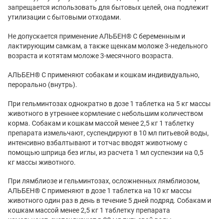
запрещается использовать для бытовых целей, она подлежит
утилизации с бытовыми отходами.
Не допускается применение АЛЬБЕН® С беременным и
лактирующим самкам, а также щенкам моложе 3-недельного
возраста и котятам моложе 3-месячного возраста.
АЛЬБЕН® С применяют собакам и кошкам индивидуально,
перорально (внутрь).
При гельминтозах однократно в дозе 1 таблетка на 5 кг массы
животного в утреннее кормление с небольшим количеством
корма. Собакам и кошкам массой менее 2,5 кг 1 таблетку
препарата измельчают, суспендируют в 10 мл питьевой воды,
интенсивно взбалтывают и тотчас вводят животному с
помощью шприца без иглы, из расчета 1 мл суспензии на 0,5
кг массы животного.
При лямблиозе и гельминтозах, осложненных лямблиозом,
АЛЬБЕН® С применяют в дозе 1 таблетка на 10 кг массы
животного один раз в день в течение 5 дней подряд. Собакам и
кошкам массой менее 2,5 кг 1 таблетку препарата