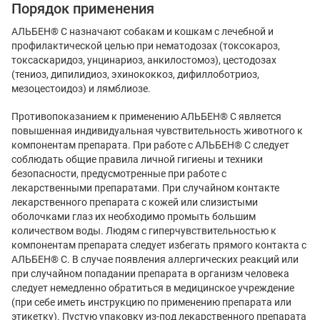
Порядок применения
АЛЬБЕН® С назначают собакам и кошкам с лечебной и
профилактической целью при нематодозах (токсокароз,
токсаскаридоз, унцинариоз, анкилостомоз), цестодозах
(тениоз, дипилидиоз, эхинококкоз, дифиллоботриоз,
мезоцестоидоз) и лямблиозе.
Противопоказанием к применению АЛЬБЕН® С является
повышенная индивидуальная чувствительность животного к
компонентам препарата. При работе с АЛЬБЕН® С следует
соблюдать общие правила личной гигиены и техники
безопасности, предусмотренные при работе с
лекарственными препаратами. При случайном контакте
лекарственного препарата с кожей или слизистыми
оболочками глаз их необходимо промыть большим
количеством воды. Людям с гиперчувствительностью к
компонентам препарата следует избегать прямого контакта с
АЛЬБЕН® С. В случае появления аллергических реакций или
при случайном попадании препарата в организм человека
следует немедленно обратиться в медицинское учреждение
(при себе иметь инструкцию по применению препарата или
этикетку). Пустую упаковку из-под лекарственного препарата