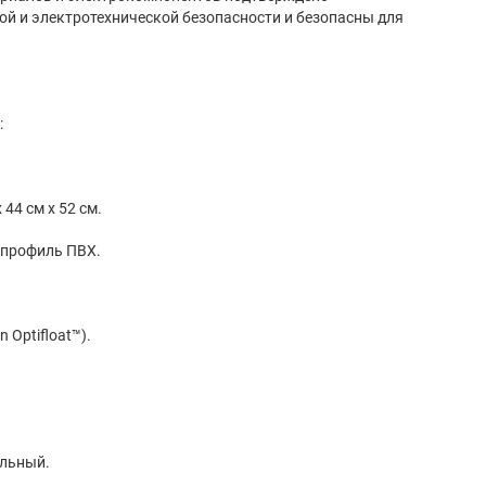
й и электротехнической безопасности и безопасны для
:
44 см x 52 см.
 профиль ПВХ.
n Optifloat™).
льный.