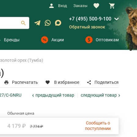
Вход
Заказы
+7 (495) 500-9-100
Обратный звонок
Бренды
Акции
Оптовикам
золотой орех (Тумба)
)
Распечатать
В избранное
Поделиться
предыдущий
товар
следующий
товар
027/C-GNRU
Обычная цена
Сообщить о
4 179 ₽
7 774 ₽
поступлении