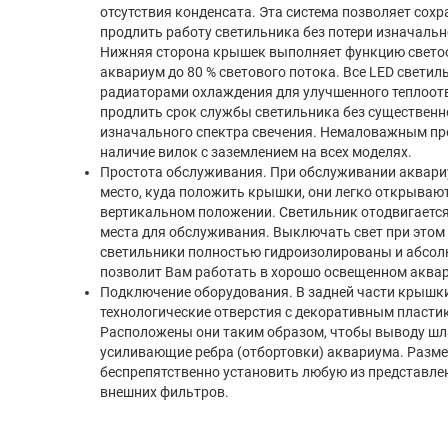
отсутствия конденсата. Эта система позволяет сох
продлить работу светильника без потери изначальн
Нижняя сторона крышек выполняет функцию свето
аквариум до 80 % светового потока. Все LED свети
радиаторами охлаждения для улучшенного теплоотв
продлить срок службы светильника без существенно
изначального спектра свечения. Немаловажным п
наличие вилок с заземлением на всех моделях.
Простота обслуживания. При обслуживании аквариу
место, куда положить крышки, они легко открывают
вертикальном положении. Светильник отодвигается
места для обслуживания. Выключать свет при этом н
светильники полностью гидроизолированы и абсол
позволит Вам работать в хорошо освещенном аква
Подключение оборудования. В задней части крыш
технологические отверстия с декоративным пласт
Расположены они таким образом, чтобы выводу шл
усиливающие ребра (отбортовки) аквариума. Разме
беспрепятственно установить любую из представле
внешних фильтров.