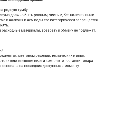
Аквариум установлен на родную тумбу.
Место установки аквариума должно быть ровным, чистым, без наличия пыли.
ки запрещается
нять.
Лампы, а так же другие расходные материалы, возврату и обмену не подлежат.
ия.
редиентах, цветовом решении, технических и иных
готовителе, внешнем виде и комплекте поставки товара
и основана на последних доступных к моменту