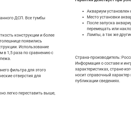
После запуска аквариума и наличия в нем воды его категоричес
перемещать или накло
Страна-производитель: Росс
епежа.
Информация о составе и инг
характеристиках, стране-из
носит справочный характер 
публикации сведениях.