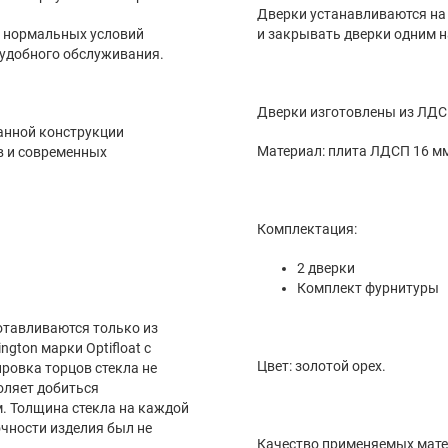
Дверки устанавливаются на петли с системой Push-to-open. Она позволяет открывать
я нормальных условий
и закрывать две
 удобного обслуживания.
Дверки изготовлены 
анной конструкции
Материал
в и современных
Комплектация:
2 дверки
Комплект фурнитуры
отавливаются только из
ngton марки Optifloat с
Цвет: золотой орех.
ировка торцов стекла не
оляет добиться
м. Толщина стекла на каждой
чности изделия был не
Качество применяемых мате