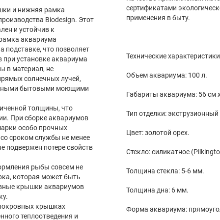
сертификатами экологическо
шки и нижняя рамка
применения в быту.
роизводства Biodesign. Этот
лен и устойчив к
 рамка аквариума
а подставке, что позволяет
Технические характеристики
в при установке аквариума
ы в материал, не
Объем аквариума: 100 л.
прямых солнечных лучей,
бычными бытовыми моющими
Габариты аквариума: 56 см x 
иченной толщины, что
Тип отделки: экструзионный
ии. При сборке аквариумов
марки особо прочных
Цвет: золотой орех.
со сроком службы не менее
 не подвержен потере свойств
Стекло: силикатное (Pilkingto
ормления рыбы совсем не
Толщина стекла: 5-6 мм.
рка, которая может быть
овные крышки аквариумов
Толщина дна: 6 мм.
ку.
 покровных крышках
Форма аквариума: прямоуго
нного теплоотведения и