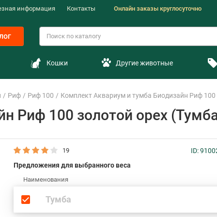
езная информация
Контакты
Онлайн заказы круглосуточно
лог
Кошки
Другие животные
н
Риф
Риф 100
Комплект Аквариум и тумба Биодизайн Риф 100 
н Риф 100 золотой орех (Тумба
19
ID: 910
Предложения для выбранного веса
Наименования
Тумба