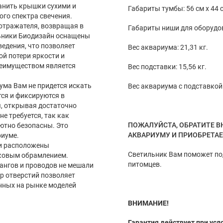
ранить крышки сухими и
Габариты тумбы: 56 см x 44 с
ого спектра свечения.
отражателя, возвращая в
Габариты ниши для оборудован
льники Биодизайн оснащены
едения, что позволяет
Вес аквариума: 21,31 кг.
й потери яркости и
реимуществом является
Вес подставки: 15,56 кг.
ма Вам не придется искать
Вес аквариума с подставкой: 
ся и фиксируются в
, открывая достаточно
е требуется, так как
ПОЖАЛУЙСТА, ОБРАТИТЕ В
ютно безопасны. Это
АКВАРИУМУ И ПРИОБРЕТА
риуме.
ки расположены
Светильник Вам поможет под
иковым обрамлением.
питомцев.
ангов и проводов не мешали
р отверстий позволяет
нных на рынке моделей
ВНИМАНИЕ!
Гарантия действует при усл