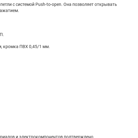
рки одним нажатием.
из ЛДСП.
: плита ЛДСП 16 мм, кромка ПВХ 0,45/1 мм.
риалов и электрокомпонентов подтверждено