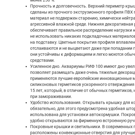
Прочность и долговечность. Верхний периметр кры
сделаны из прочного экструзионного профиля ПВХ п
материал не подвержен старению, химически нейтра
агрессивной влажной среде. Нижняя декоративная
обеспечивает правильное распределение нагрузки н
не использовать никаких подкладочных материало
на подставку. Цветные покрытия профиля вплавлен
отслаиваются и не выцветают даже при попадании 
они устойчивы к деформациям и легко моются о
средствами.
Усиленное дно. Аквариумы РИФ 100 имеют дно увел
позволяет размещать даже очень тяжелые декорац
применяются лучшие европейские инновационные 
силиконовых герметиков ускоренного отверждения 
15 лет, который, в отличие от обычных герметиков,
при замораживании.
Удобство использования. Открывать крышку для к
обязательно, для этого предусмотрена удобная што
использована для установки автокормушки. Покр
удобно открываются за фирменную встроенную руч
Покровные крышки и светильники. В современных
расположены конвекционные отверстия для улучше