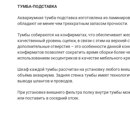
ТУМБА-ПОДСТАВКА
Аквариумная тумба-подставка изготовлена из ламинированного ДСП. Все тумбы
обладают не менее чем трехкратным запасом прочности.
Тумбы собираются на конфирматах, что обеспечивает жесткость конструкции и более
качественный уровень сцепки, в связи с этим на верхней столешнице появились
дополнительные отверстия – это особенности данной конструкции. Использование
конфирматов позволяет сократить время сборки более чем в 1,5 раза по сравнению с
использованием эксцентриков в качестве мебельного кр
Шкаф каждой тумбы рассчитан на установку любого внешнего фильтра для этого
объёма аквариума. Задняя стенка тумбы имеет технологические отверстия для
вывода шлангов и проводов.
При установке внешнего фильтра полку внутри тумбы можно легко переставить выше,
или поставить в соседний отсек.