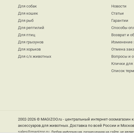
Для собак
Новости
Для кошек
Статьи
Для рыб
Гарантии
Для рептилий
Способы оп
Для птиц
Возврат и о
Для грызунов
Изменение 
Для хорьков
Отмена зак
Для с/х животных
Вопросы и 
Клички для
Список тер
2002-2026 © MAGIZOO.ru - центральный интернет-зоомагазин к
аксессуаров для животных. Доставка по всей России и Москов
sales@magizoo.ru
Любая информация, размещенная на сайте, не являе