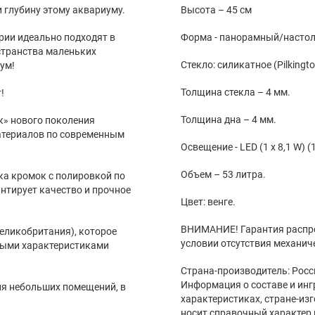
 глубину этому аквариуму.
Высота – 45 см
ии идеально подходят в
Форма - панорамный/насто
странства маленьких
Стекло: cиликатное (Pilkingto
ум!
Толщина стекла – 4 мм.
!
Толщина дна – 4 мм.
» нового поколения
атериалов по современным
Освещение - LED (1 x 8,1 W) 
Объем – 53 литра.
ка кромок с полировкой по
антирует качество и прочное
Цвет: венге.
ВНИМАНИЕ! Гарантия распро
еликобритания), которое
условии отсутствия механич
ными характеристиками
Страна-производитель: Росс
Информация о составе и инг
ля небольших помещений, в
характеристиках, стране-из
носит справочный характер 