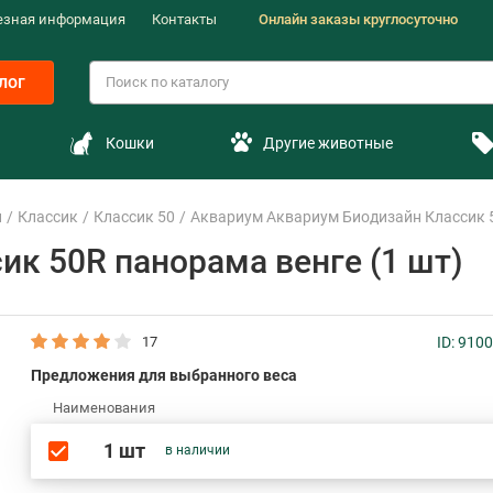
езная информация
Контакты
Онлайн заказы круглосуточно
лог
Кошки
Другие животные
н
Классик
Классик 50
Аквариум Аквариум Биодизайн Классик 5
ик 50R панорама венге (1 шт)
17
ID: 910
Предложения для выбранного веса
Наименования
1 шт
в наличии