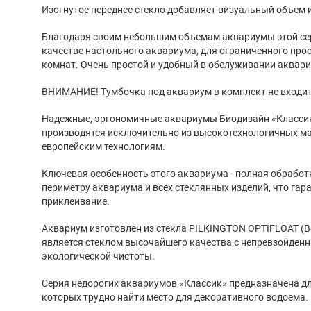
Изогнутое переднее стекло добавляет визуальный объем и
Благодаря своим небольшим объемам аквариумы этой сер
качестве настольного аквариума, для ограниченного про
комнат. Очень простой и удобный в обслуживании аквари
ВНИМАНИЕ! Тумбочка под аквариум в комплект не входит
Надежные, эргономичные аквариумы Биодизайн «Классик
производятся исключительно из высокотехнологичных м
европейским технологиям.
Ключевая особенность этого аквариума - полная обработ
периметру аквариума и всех стеклянных изделий, что гар
приклеивание.
Аквариум изготовлен из стекла PILKINGTON OPTIFLOAT (В
является стеклом высочайшего качества с непревзойден
экологической чистоты.
Серия недорогих аквариумов «Классик» предназначена д
которых трудно найти место для декоративного водоема.