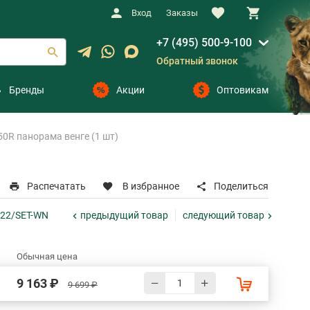
Вход
Заказы
+7 (495) 500-9-100
Обратный звонок
Бренды
Акции
Оптовикам
0R панорама венге (1 шт)
Распечатать
В избранное
Поделиться
предыдущий
товар
следующий
товар
022/SET-WN
Обычная цена
9 163 ₽
9 699 ₽