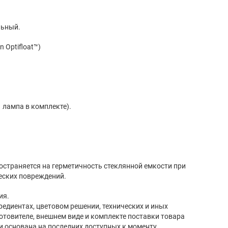
льный.
n Optifloat™)
(1 лампа в комплекте).
страняется на герметичность стеклянной емкости при
еских повреждений.
ия.
редиентах, цветовом решении, технических и иных
готовителе, внешнем виде и комплекте поставки товара
и основана на последних доступных к моменту