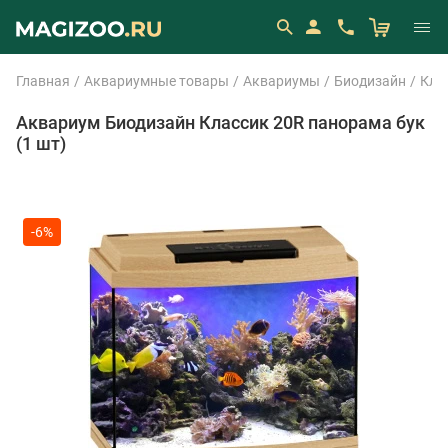
Главная
Аквариумные товары
Аквариумы
Биодизайн
Кла
Аквариум Биодизайн Классик 20R панорама бук
(1 шт)
-6%