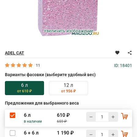
Увеличить изображение
ADEL CAT
11
ID: 18401
Варианты фасовки (выберите удобный вес)
6 л
12 л
от 610 ₽
от 956 ₽
Предложения для выбранного веса
6 л
610 ₽
659 ₽
в наличии
6 + 6 л
1 190 ₽