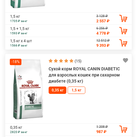
3 128 ₽
1,5 кг
2 557 ₽
1705 ₽ за кг
6 256 ₽
1,5 + 1,5 кг
4 778 ₽
1593 ₽ за кг
12 512 ₽
1,5 кг х 4 шт
9 393 ₽
1566 ₽ за кг
(15)
-18%
Сухой корм ROYAL CANIN DIABETIC
для взрослых кошек при сахарном
диабете (0,35 кг)
0,35 кг
1,5 кг
1 208 ₽
0,35 кг
987 ₽
2820 ₽ за кг