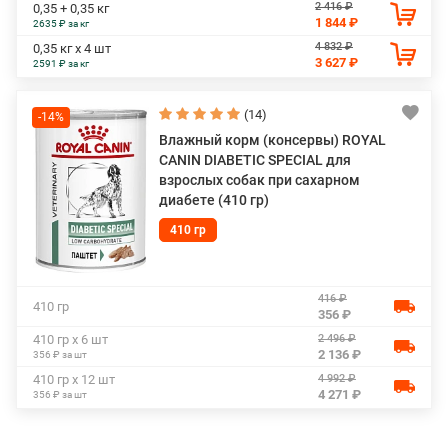
2 416 ₽
0,35 + 0,35 кг
1 844 ₽
2635 ₽ за кг
4 832 ₽
0,35 кг х 4 шт
3 627 ₽
2591 ₽ за кг
(14)
-14%
Влажный корм (консервы) ROYAL
CANIN DIABETIC SPECIAL для
взрослых собак при сахарном
диабете (410 гр)
410 гр
416 ₽
410 гр
356 ₽
2 496 ₽
410 гр х 6 шт
2 136 ₽
356 ₽ за шт
4 992 ₽
410 гр х 12 шт
4 271 ₽
356 ₽ за шт