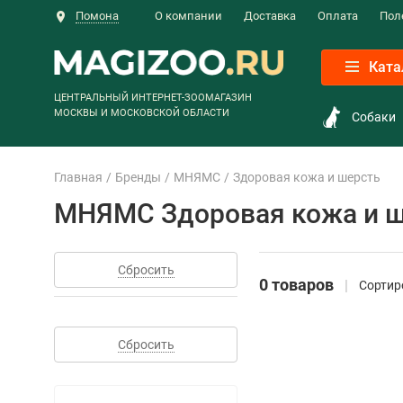
Помона
О компании
Доставка
Оплата
Пол
Ката
ЦЕНТРАЛЬНЫЙ ИНТЕРНЕТ-ЗООМАГАЗИН
МОСКВЫ И МОСКОВСКОЙ ОБЛАСТИ
Собаки
Главная
Бренды
МНЯМС
Здоровая кожа и шерсть
МНЯМС Здоровая кожа и 
Сбросить
0 товаров
Сортир
Сбросить