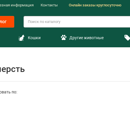
езная информация
Контакты
Онлайн заказы круглосуточно
лог
Кошки
Другие животные
шерсть
овать по: