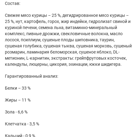
Состав:
Свежее мясо курицы – 25 %, дегидрированное мясо курицы –
25 %, нут, картофель, горох, жир индейки, гидролизат свиной и
куриной печени, семена льна, витаминно-минеральный
комплекс, пивные дрожжи, свекловичные волокна, масло
лосося, псиллиум, сушеные плоды шиповника, таурин,
сушеная голубика, сушеная тыква, сушеная морковь, сушеный
розмарин, ламинария беломорская, сушеное яблоко, DL-
метионин, L-карнитин, экстракты: грейпфрутовых косточек,
календулы, люцерны, цикория, эхинацеи, юкки шидигера.
Гарантированный анализ:
Белки – 33 %
Жиры – 11 %
Зола - 6,6 %
Клетчатка - 3,5 %
Кальций - 0,9 %