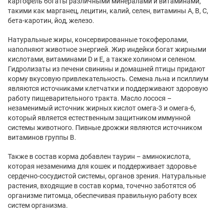
картофель богаты различными минералами и витаминами,
такими как марганец, лецитин, калий, селен, витамины А, В, С,
бета-каротин, йод, железо.
Натуральные жиры, консервированные токоферолами,
наполняют животное энергией. Жир индейки богат жирными
кислотами, витаминами D и Е, а также холином и селеном.
Гидролизаты из печени свинины и домашней птицы придают
корму вкусовую привлекательность. Семена льна и псиллиум
являются источниками клетчатки и поддерживают здоровую
работу пищеварительного тракта. Масло лосося –
незаменимый источник жирных кислот омега-3 и омега-6,
который является естественным защитником иммунной
системы животного. Пивные дрожжи являются источником
витаминов группы В.
Также в состав корма добавлен таурин – аминокислота,
которая незаменима для кошек и поддерживает здоровье
сердечно-сосудистой системы, органов зрения. Натуральные
растения, входящие в состав корма, точечно заботятся об
организме питомца, обеспечивая правильную работу всех
систем организма.