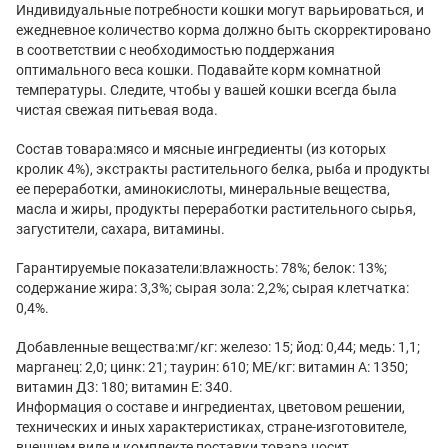
Индивидуальные потребности кошки могут варьироваться, и
ежедневное количество корма должно быть скорректировано
в соответствии с необходимостью поддержания
оптимального веса кошки. Подавайте корм комнатной
температуры. Следите, чтобы у вашей кошки всегда была
чистая свежая питьевая вода.
Состав товара:мясо и мясные ингредиенты (из которых
кролик 4%), экстракты растительного белка, рыба и продукты
ее переработки, аминокислоты, минеральные вещества,
масла и жиры, продукты переработки растительного сырья,
загустители, сахара, витамины.
Гарантируемые показатели:влажность: 78%; белок: 13%;
содержание жира: 3,3%; сырая зола: 2,2%; сырая клетчатка:
0,4%.
Добавленные вещества:мг/кг: железо: 15; йод: 0,44; медь: 1,1;
марганец: 2,0; цинк: 21; таурин: 610; МЕ/кг: витамин А: 1350;
витамин Д3: 180; витамин Е: 340.
Информация о составе и ингредиентах, цветовом решении,
технических и иных характеристиках, стране-изготовителе,
внешнем виде и комплекте поставки товара носит