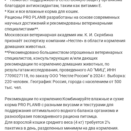
благодаря антиоксидантам, таким как витамин Е.
* Как и все влажные корма для кошек.
Рационы PRO PLAN® разработаны на основе современных
научных достижений и рекомендованы ветеринарными
специалистами**.
Московская ветеринарная академия им. К. И. Скрябина
признаёт экспертизу компании «Нестле» в области кормления
домашних животных.
**Рекомендовано большинством опрошенных ветеринарных
специалистов, консультирующих и/или дающих
рекомендации по кормлению домашних животных, по
результатам исследования, проведенного АО "МИЦ", ИНН
7709027118, по заказу ООО "Нестле Россия" в 2024 г. Выборка:
220 человек. География: Россия, города с населением от 500
тыс. чел.
Рекомендации по кормлению:Комбинируйте влажные и сухие
корма PRO PLAN® с разными вкусами и текстурами для
поддержания оптимального водного баланса организма и
разнообразия повседневного рациона питомца.
Для взрослой кошки среднего веса (4 кг) требуется 2½
пакетика в день, разделенных минимум на два кормления.