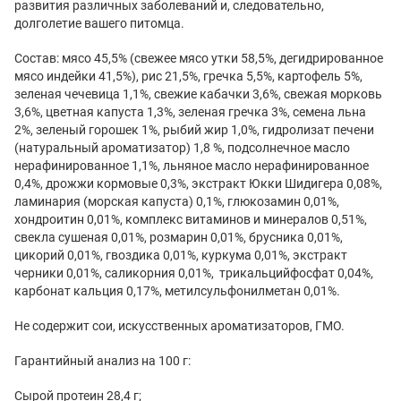
развития различных заболеваний и, следовательно,
долголетие вашего питомца.
Состав: мясо 45,5% (свежее мясо утки 58,5%, дегидрированное
мясо индейки 41,5%), рис 21,5%, гречка 5,5%, картофель 5%,
зеленая чечевица 1,1%, свежие кабачки 3,6%, свежая морковь
3,6%, цветная капуста 1,3%, зеленая гречка 3%, семена льна
2%, зеленый горошек 1%, рыбий жир 1,0%, гидролизат печени
(натуральный ароматизатор) 1,8 %, подсолнечное масло
нерафинированное 1,1%, льняное масло нерафинированное
0,4%, дрожжи кормовые 0,3%, экстракт Юкки Шидигера 0,08%,
ламинария (морская капуста) 0,1%, глюкозамин 0,01%,
хондроитин 0,01%, комплекс витаминов и минералов 0,51%,
свекла сушеная 0,01%, розмарин 0,01%, брусника 0,01%,
цикорий 0,01%, гвоздика 0,01%, куркума 0,01%, экстракт
черники 0,01%, саликорния 0,01%, трикальцийфосфат 0,04%,
карбонат кальция 0,17%, метилсульфонилметан 0,01%.
Не содержит сои, искусственных ароматизаторов, ГМО.
Гарантийный анализ на 100 г:
Сырой протеин 28,4 г;