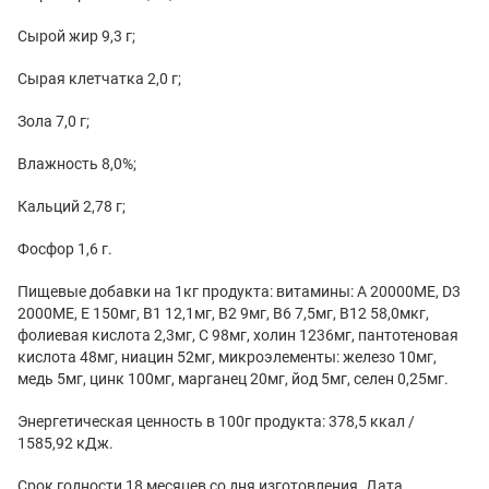
Сырой жир 9,3 г;
Сырая клетчатка 2,0 г;
Зола 7,0 г;
Влажность 8,0%;
Кальций 2,78 г;
Фосфор 1,6 г.
Пищевые добавки на 1кг продукта: витамины: А 20000МЕ, D3
2000МЕ, E 150мг, В1 12,1мг, В2 9мг, В6 7,5мг, В12 58,0мкг,
фолиевая кислота 2,3мг, С 98мг, холин 1236мг, пантотеновая
кислота 48мг, ниацин 52мг, микроэлементы: железо 10мг,
медь 5мг, цинк 100мг, марганец 20мг, йод 5мг, селен 0,25мг.
Энергетическая ценность в 100г продукта: 378,5 ккал /
1585,92 кДж.
Срок годности 18 месяцев со дня изготовления. Дата