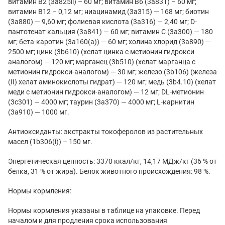
витамин B2 (3a825ii) – 60 мг; витамин B6 (3a831) – 60 мг;
витамин B12 – 0,12 мг; ниацинамид (3а315) — 168 мг; биотин
(3a880) — 9,60 мг; фолиевая кислота (3a316) — 2,40 мг; D-
пантотенат кальция (3a841) — 60 мг; витамин С (3a300) — 180
мг; бета-каротин (3a160(a)) — 60 мг; холина хлорид (3a890) —
2500 мг; цинк (3b610) (хелат цинка с метионин гидрокси-
аналогом) — 120 мг; марганец (3b510) (хелат марганца с
метионин гидрокси-аналогом) — 30 мг; железо (3b106) (железа
(II) хелат аминокислоты гидрат) — 120 мг; медь (3b4.10) (хелат
меди с метионин гидрокси-аналогом) — 12 мг; DL-метионин
(3c301) — 4000 мг; таурин (3a370) — 4000 мг; L-карнитин
(3a910) — 1000 мг.
Антиоксиданты: экстракты токоферолов из растительных
масел (1b306(i)) – 150 мг.
Энергетическая ценность: 3370 ккал/кг, 14,17 МДж/кг (36 % от
белка, 31 % от жира). Белок животного происхождения: 98 %.
Нормы кормления:
Нормы кормления указаны в таблице на упаковке. Перед
началом и для продления срока использования