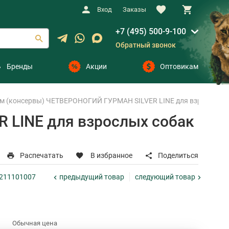
Вход
Заказы
+7 (495) 500-9-100
Обратный звонок
Бренды
Акции
Оптовикам
 (консервы) ЧЕТВЕРОНОГИЙ ГУРМАН SILVER LINE для взрослых соба
 LINE для взрослых собак
Распечатать
В избранное
Поделиться
предыдущий
товар
следующий
товар
 211101007
Обычная цена