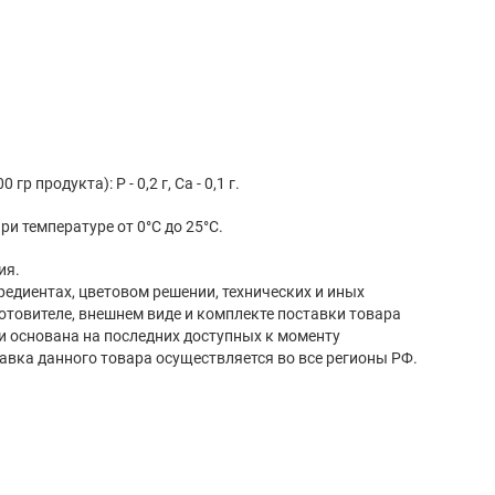
 продукта): Р - 0,2 г, Са - 0,1 г.
ри температуре от 0°С до 25°С.
ия.
редиентах, цветовом решении, технических и иных
готовителе, внешнем виде и комплекте поставки товара
и основана на последних доступных к моменту
авка данного товара осуществляется во все регионы РФ.