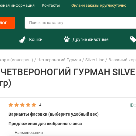
езная информация
Контакты
Онлайн заказы круглосуточно
лог
Кошки
Другие животные
корм (консервы)
Четвероногий Гурман
Silver Line
Влажный корм
 ЧЕТВЕРОНОГИЙ ГУРМАН SILVER
гр)
4
ID:
Варианты фасовки (выберите удобный вес)
Предложения для выбранного веса
Наименования