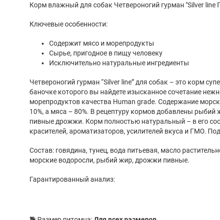
Корм влажный для собак Четвероногий гурман "Silver line Г
Ключевые особенности:
Содержит мясо и морепродукты
Сырье, пригодное в пищу человеку
Исключительно натуральные ингредиенты
Четвероногий гурман “Silver line” для собак – это корм су
баночке которого вы найдете изысканное сочетание нежн
морепродуктов качества Human grade. Содержание морск
10%, а мяса – 80%. В рецептуру кормов добавлены рыбий 
пивные дрожжи. Корм полностью натуральный – в его сос
красителей, ароматизаторов, усилителей вкуса и ГМО. Под
Состав: говядина, тунец, вода питьевая, масло раститель
морские водоросли, рыбий жир, дрожжи пивные.
Гарантированный анализ:
🐕 Размер питомца:
Для всех размеров