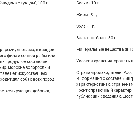
овядина с тунцом", 100 г
Белки - 10 г,
Жиры - 9 г,
Зола - 1 г,
Влага - не более 80 г.
Минеральные вещества (в 100 гр
перпремиум класса, в каждой
ого филе и сочной рыбы или
Условия хранения: хранить п
их продуктов составляет
жир, морские водоросли и
Страна-производитель: Росс
таве нет искусственных
Информация о составе и инг
ходит для собак всех пород.
характеристиках, стране-из
носит справочный характер 
ное, желирующая добавка,
публикации сведениях. Дост