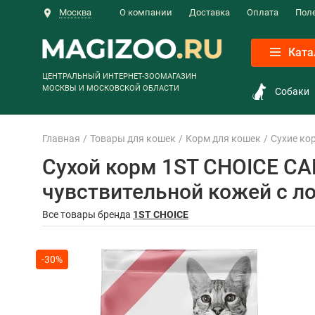
Москва
О компании
Доставка
Оплата
Пол
Ката
ЦЕНТРАЛЬНЫЙ ИНТЕРНЕТ-ЗООМАГАЗИН
МОСКВЫ И МОСКОВСКОЙ ОБЛАСТИ
Собаки
Главная
Товары для кошек
Корм для кошек
Сухие ко
Сухой корм 1ST CHOICE CA
чувствительной кожей с ло
Все товары бренда
1ST CHOICE
-30%