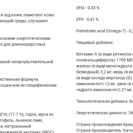
DHA - 0,43 %
и зуд кожи, помогают коже
EPA - 0,41 %
жающей среды, улучшают
Palmitoleic acid (Omega-7) - 0
высокими энергетическими
Пищевые добавки:
к же для длинношерстных
Витамин A (в виде ретинола 
холекальциферола) 1700 МЕ,
ивной гиперчувствительной
железо (в виде моногидрата с
безводный) 3,2 мг, медь (в в
(в виде оксида марганца (ii)
чественная формула
аминокислот) 12 мг, цинк (в 
кошки или ее специфическим
гидрата аминокислот) 27 мг, 
Технологическая добавка: б
Энергетическая ценность: 36
К) (17.7 %), горох, мука из
ртофель, льняное семя,
Страна происхождения бренд
ка, натуральный
Страна-производитель: Кита
, дрожжевой экстракт (МОС),