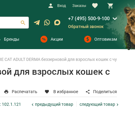
Вход
Заказы
+7 (495) 500-9-100
Обратный звонок
Бренды
Акции
Оптовикам
E CAT ADULT DERMA беззерновой для взрослых кошек с чувствитель
ой для взрослых кошек с
Распечатать
В избранное
Поделиться
предыдущий
товар
следующий
товар
: 102.1.121