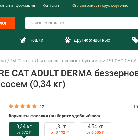
езная информация
Контакты
Онлайн заказы круглосуточно
лог
Кошки
Другие животные
рма
1st Choice
Для взрослых кошек
Сухой корм 1ST CHOICE CAR
RE CAT ADULT DERMA беззернов
сосем (0,34 кг)
12
ID
Варианты фасовки (выберите удобный вес)
0,34 кг
1,8 кг
4,54 кг
от 672 ₽
от 3 192 ₽
от 6 636 ₽