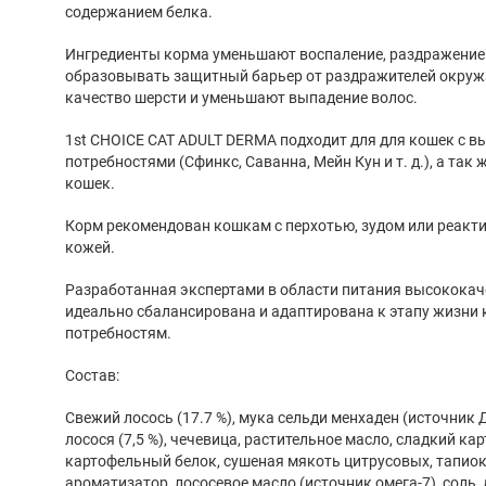
содержанием белка.
Ингредиенты корма уменьшают воспаление, раздражение 
образовывать защитный барьер от раздражителей окру
качество шерсти и уменьшают выпадение волос.
1st CHOICE CAT ADULT DERMA подходит для для кошек с 
потребностями (Сфинкс, Саванна, Мейн Кун и т. д.), а та
кошек.
Корм рекомендован кошкам с перхотью, зудом или реакт
кожей.
Разработанная экспертами в области питания высокока
идеально сбалансирована и адаптирована к этапу жизни 
потребностям.
Состав:
Свежий лосось (17.7 %), мука сельди менхаден (источник ДГ
лосося (7,5 %), чечевица, растительное масло, сладкий ка
картофельный белок, сушеная мякоть цитрусовых, тапио
ароматизатор, лососевое масло (источник омега-7), соль