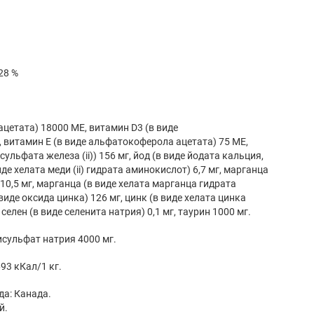
,28 %
ацетата) 18000 МЕ, витамин D3 (в виде
 витамин E (в виде альфатокоферола ацетата) 75 МЕ,
ульфата железа (ii)) 156 мг, йод (в виде йодата кальция,
иде хелата меди (ii) гидрата аминокислот) 6,7 мг, марганца
) 10,5 мг, марганца (в виде хелата марганца гидрата
виде оксида цинка) 126 мг, цинк (в виде хелата цинка
селен (в виде селенита натрия) 0,1 мг, таурин 1000 мг.
исульфат натрия 4000 мг.
93 кКал/1 кг.
а: Канада.
й.